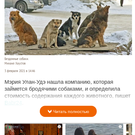
Бездомные собаки.
Михаил Хаустов
3 февраля 2021 в 14:46
Мэрия Улан-Удэ нашла компанию, которая
займется бродячими собаками, и определила
стоимость содержания каждого животного, пишет
Babr24
.
Читать полностью
i
i