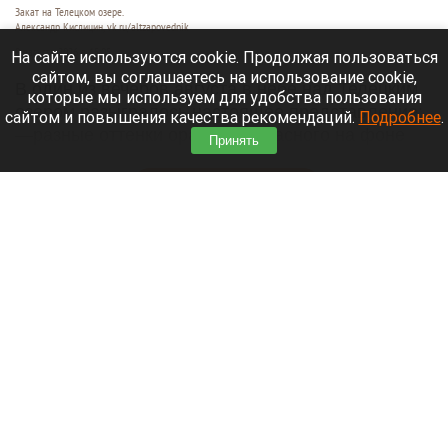
Закат на Телецком озере.
Александр Кислицин, vk.ru/altzapovednik
9 августа 2026 в 15:05
На сайте используются cookie. Продолжая пользоваться
сайтом, вы соглашаетесь на использование cookie,
В один из вечеров августа в небе над Телецким
которые мы используем для удобства пользования
озером разыгралось настоящее представление:
сайтом и повышения качества рекомендаций.
Подробнее
.
—разные оттенки оранжево-красного на фоне
Принять
синевы вод озера и величественных гор.
Читать полностью
День 1627-й. Самое важное к 9 августа