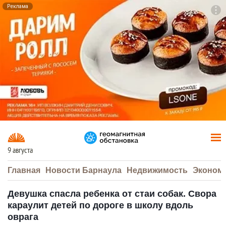
Реклама
To
F7
9 августа
Главная
Новости Барнаула
Недвижимость
Эконом
Девушка спасла ребенка от стаи собак. Свора
караулит детей по дороге в школу вдоль
оврага