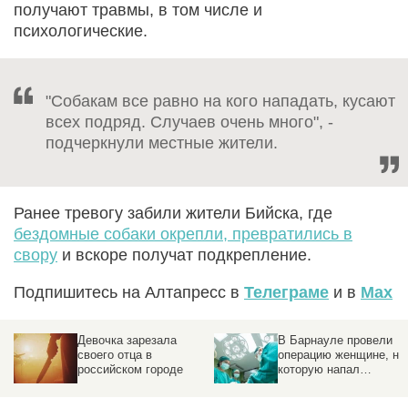
получают травмы, в том числе и
психологические.
"Собакам все равно на кого нападать, кусают
всех подряд. Случаев очень много", -
подчеркнули местные жители.
Ранее тревогу забили жители Бийска, где
бездомные собаки окрепли, превратились в
свору
и вскоре получат подкрепление.
Подпишитесь на Алтапресс в
Телеграме
и в
Max
В Барнауле провели
Ночное избиение
операцию женщине, на
человека в Барнауле
которую напал
попало в соцсети и
школьник
привело к
расследованию