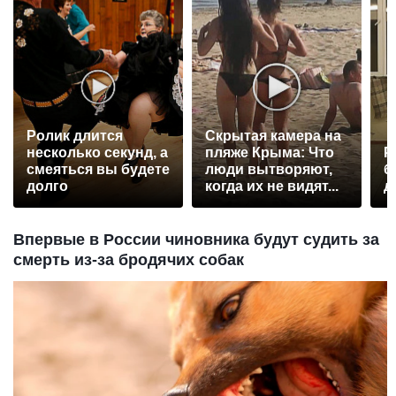
Ролик длится
Скрытая камера на
несколько секунд, а
пляже Крыма: Что
Р
смеяться вы будете
люди вытворяют,
б
долго
когда их не видят...
д
Впервые в России чиновника будут судить за
смерть из-за бродячих собак