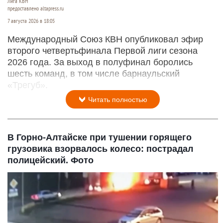
Лига КВН
предоставлено altapress.ru
7 августа 2026 в 18:05
Международный Союз КВН опубликовал эфир
второго четвертьфинала Первой лиги сезона
2026 года. За выход в полуфинал боролись
шесть команд, в том числе барнаульский
«Трегуб».
Читать полностью
В Горно-Алтайске при тушении горящего
грузовика взорвалось колесо: пострадал
полицейский. Фото