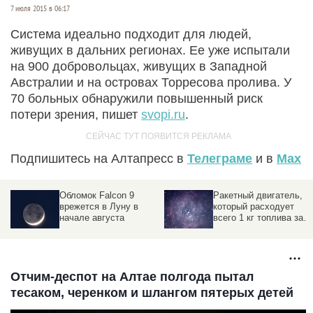
7 июля 2015 в 06:17
Система идеально подходит для людей,
живущих в дальних регионах. Ее уже испытали
на 900 добровольцах, живущих в Западной
Австралии и на островах Торресова пролива. У
70 больных обнаружили повышенный риск
потери зрения, пишет
svopi.ru
.
Подпишитесь на Алтапресс в
Телеграме
и в
Max
Обломок Falcon 9
Ракетный двигатель,
врежется в Луну в
который расходует
начале августа
всего 1 кг топлива за 6
минут
Отчим-деспот на Алтае полгода пытал
тесаком, черенком и шлангом пятерых детей