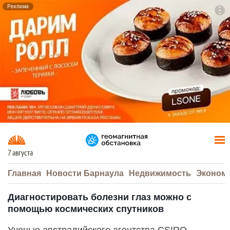
Реклама
To
F7
7 августа
Главная
Новости Барнаула
Недвижимость
Эконом
Диагностировать болезни глаз можно с
помощью космических спутников
Ученые австралийского агентства CSIRO