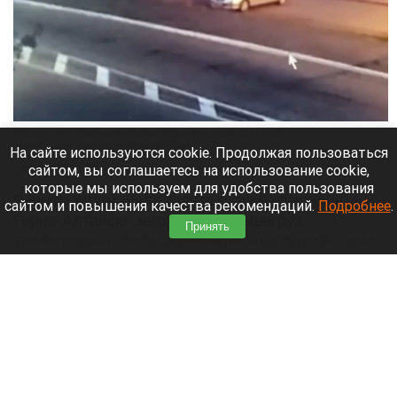
В Горно-Алтайске при тушении горящего грузовика взорвалось колесо
скриншот видео транспортной полиции Сибири
На сайте используются cookie. Продолжая пользоваться
сайтом, вы соглашаетесь на использование cookie,
7 августа 2026 в 17:45
которые мы используем для удобства пользования
Ранним утром 6 августа на трассе «Барнаул —
сайтом и повышения качества рекомендаций.
Подробнее
.
Горно-Алтайск» загорелся большегруз.
Принять
Транспортные полицейские начали тушить огонь,
но от жара взорвалось колесо.
Читать полностью
Пьяный барнаулец устроил ДТП с
переворотом на Алтае и скрылся