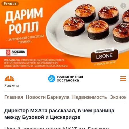
Реклама
To
F7
8 августа
Главная
Новости Барнаула
Недвижимость
Эконом
Директор МХАТа рассказал, в чем разница
между Бузовой и Цискаридзе
Новый директор театра МХАТ им. Горького