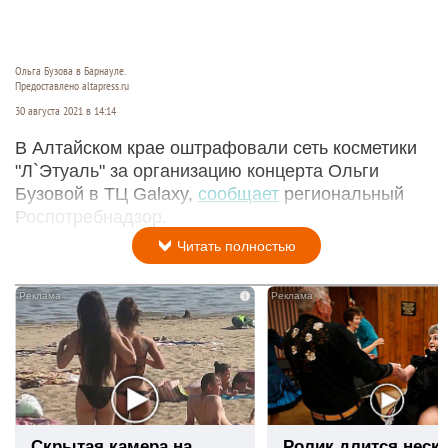
Ольга Бузова в Барнауле.
Предоставлено altapress.ru
30 августа 2021 в 14:14
В Алтайском крае оштрафовали сеть косметики
"Л`Этуаль" за организацию концерта Ольги
Бузовой в ТЦ Galaxy,
сообщает
региональный
Роспотребнадзор.
Читать полностью
i
Скрытая камера на
Ролик длится неск