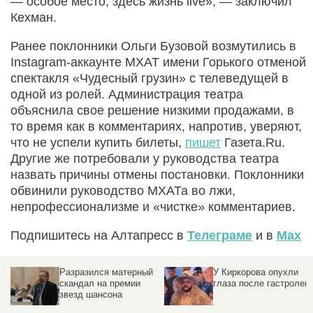
— особое место, здесь жизнь live», — заключил
Кехман.
Ранее поклонники Ольги Бузовой возмутились в
Instagram-аккаунте МХАТ имени Горького отменой
спектакля «Чудесный грузин» с телеведущей в
одной из ролей. Администрация театра
объяснила свое решение низкими продажами, в
то время как в комментариях, напротив, уверяют,
что не успели купить билеты,
пишет
Газета.Ru.
Другие же потребовали у руководства театра
назвать причины отмены постановки. Поклонники
обвинили руководство МХАТа во лжи,
непрофессионализме и «чистке» комментариев.
Подпишитесь на Алтапресс в
Телеграме
и в
Max
Разразился матерный
У Киркорова опухли
скандал на премии
глаза после гастролей
м
звезд шансона