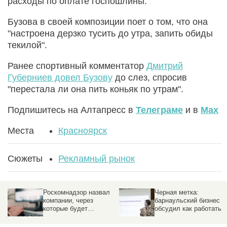
расходы по оплате госпошлины.
Бузова в своей композиции поет о том, что она
"настроена дерзко тусить до утра, запить обиды
текилой".
Ранее спортивный комментатор
Дмитрий
Губерниев довел Бузову
до слез, спросив
"перестала ли она пить коньяк по утрам".
Подпишитесь на Алтапресс в
Телеграме
и в
Max
Места
Красноярск
Сюжеты
Рекламный рынок
Роскомнадзор назвал
Черная метка:
компании, через
барнаульский бизнес
которые будет
обсудил как работать с
проходить вся реклама
маркировкой интернет-
в интернете
рекламы