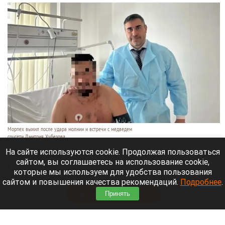
Морпех выжил после удара молнии и встречи с медведем
соцсети Дмитрия Хубезова
7 августа 2026 в 22:15
На сайте используются cookie. Продолжая пользоваться
сайтом, вы соглашаетесь на использование cookie,
Морской пехотинец, который приехал в отпуск на
которые мы используем для удобства пользования
Алтай, пережил чудовищную серию событий.
сайтом и повышения качества рекомендаций.
Подробнее
.
Читать полностью
Принять