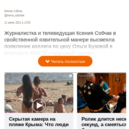
Ксения Собчак.
@xenia_sobchak
12 июня 2021 в 15:05
Журналистка и телеведущая Ксения Собчак в
свойственной язвительной манере высмеяла
появление коллеги по цеху Ольги Бузовой в
спектакле МХАТа «Чудесный грузин».
Читать полностью
i
Скрытая камера на
Ролик длится неск
пляже Крыма: Что люди
секунд, а смеяться