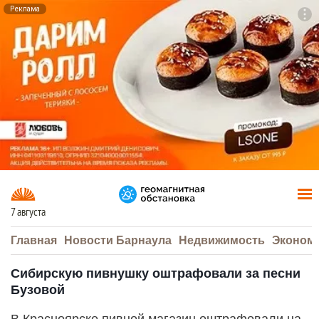
Реклама
To
F7
7 августа
Главная
Новости Барнаула
Недвижимость
Эконом
Сибирскую пивнушку оштрафовали за песни
Бузовой
В Красноярске пивной магазин оштрафовали на