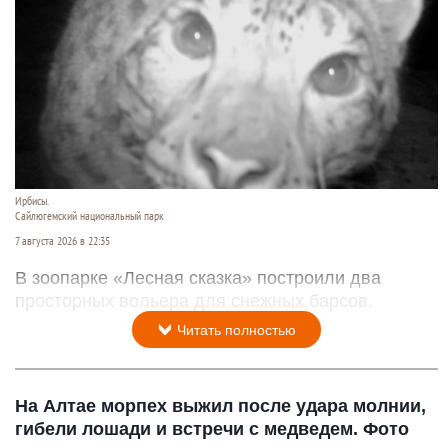
Ирбисы.
Сайлюгемский национальный парк
7 августа 2026 в 22:35
В зоопарке «Лесная сказка» построили два
просторных вольера для снежных барсов.
Читать полностью
На Алтае морпех выжил после удара молнии,
гибели лошади и встречи с медведем. Фото