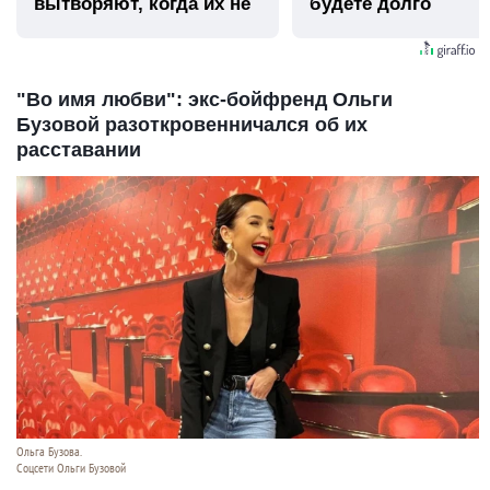
вытворяют, когда их не
будете долго
видят...
"Во имя любви": экс-бойфренд Ольги
Бузовой разоткровенничался об их
расставании
Ольга Бузова.
Соцсети Ольги Бузовой