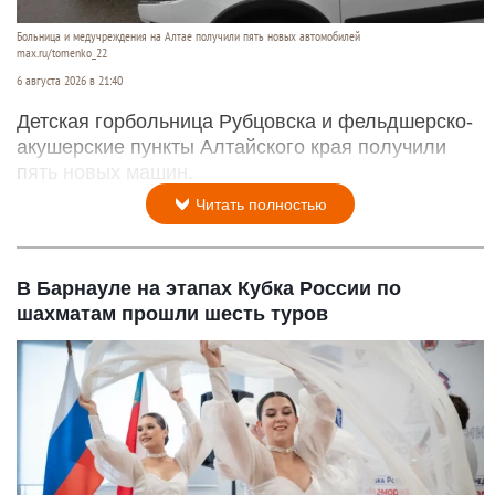
Больница и медучреждения на Алтае получили пять новых автомобилей
max.ru/tomenko_22
6 августа 2026 в 21:40
Детская горбольница Рубцовска и фельдшерско-
акушерские пункты Алтайского края получили
пять новых машин.
Читать полностью
В Барнауле на этапах Кубка России по
шахматам прошли шесть туров