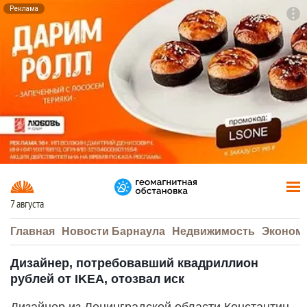
Реклама
To
F7
7 августа
Главная
Новости Барнаула
Недвижимость
Эконом
Дизайнер, потребовавший квадриллион
рублей от IKEA, отозвал иск
Дизайнер из Ленинградской области Константин