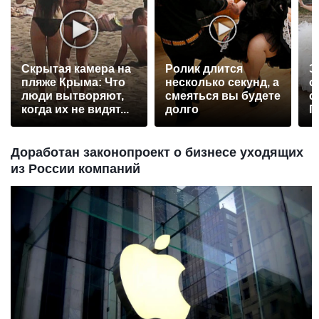
Скрытая камера на
Ролик длится
Э
пляже Крыма: Что
несколько секунд, а
о
люди вытворяют,
смеяться вы будете
с
когда их не видят...
долго
П
р
Доработан законопроект о бизнесе уходящих
из России компаний