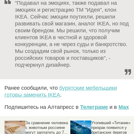
"Подавал на эмоциях, также подавал на
эмоциях и регистрацию ТМ "Идея", клон
IKEA. Сейчас эмоции поутихли, решили
развивать свой магазин, аналог IKEA, но под
своим брендом. Мы решили, что получим
клиентов IKEA в честной и здоровой
конкуренции, а не через суды и банкротство.
Мы создадим свой рынок, только из
российских товаров и поставщиков", -
подчеркнул дизайнер.
Ранее сообщили, что
бурятские мебельщики
готовы заменить IKEA
.
Подпишитесь на Алтапресс в
Телеграме
и в
Max
ка
Утопивший «Титаник»
Эксперт предупредил
призрак появился у
об угрозах
00
британских берегов
использования