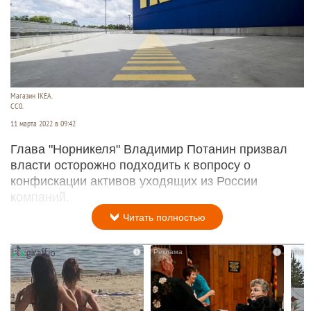
Магазин IKEA.
CC0.
11 марта 2022 в 09:42
Глава "Норникеля" Владимир Потанин призвал
власти осторожно подходить к вопросу о
конфискации активов уходящих из России
компаний.
Читать полностью
i
i