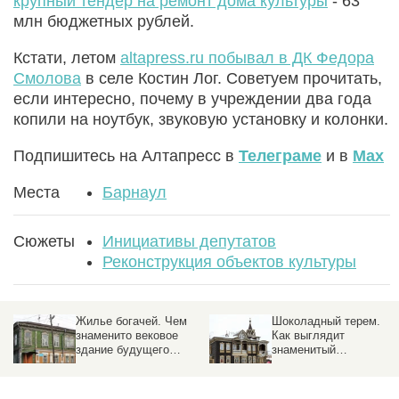
крупный тендер на ремонт дома культуры
- 63
млн бюджетных рублей.
Кстати, летом
altapress.ru побывал в ДК Федора
Смолова
в селе Костин Лог. Советуем прочитать,
если интересно, почему в учреждении два года
копили на ноутбук, звуковую установку и колонки.
Подпишитесь на Алтапресс в
Телеграме
и в
Max
Места
Барнаул
Сюжеты
Инициативы депутатов
Реконструкция объектов культуры
Шоколадный терем.
"Проект повис". В
Как выглядит
Барнауле не могут
знаменитый
найти подрядчика на
барнаульский ресторан
реконструкцию 200-
после реконструкции —
летнего
детальный
краеведческого музея