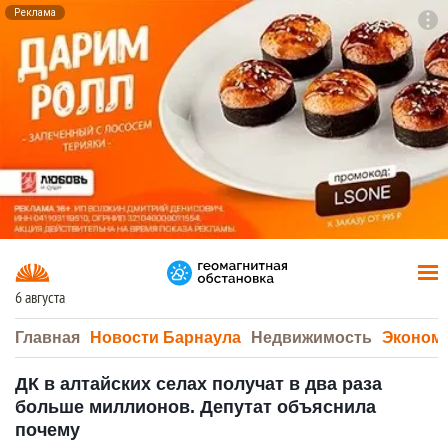
Реклама
To
F7
6 августа
Главная
Новости Барнаула
Недвижимость
Эконом
ДК в алтайских селах получат в два раза
больше миллионов. Депутат объяснила
почему