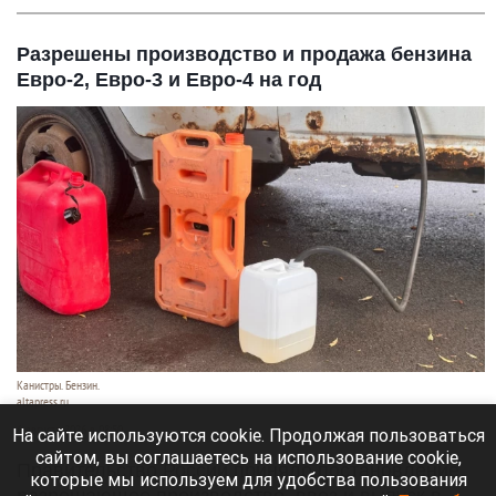
Разрешены производство и продажа бензина
Евро-2, Евро-3 и Евро-4 на год
Канистры. Бензин.
altapress.ru
6 августа 2026 в 08:50
На сайте используются cookie. Продолжая пользоваться
сайтом, вы соглашаетесь на использование cookie,
Правительство России приняло постановление,
которые мы используем для удобства пользования
разрешающее производство, ввоз и выпуск в