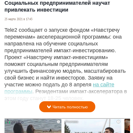
Социальных предпринимателей научат
привлекать инвестиции
25 марта 2021 в 17:43
Tele2 сообщает о запуске фондом «Навстречу
переменам» акселерационной программы: она
направлена на обучение социальных
предпринимателей импакт-инвестированию.
Проект «Навстречу импакт-инвестициям»
поможет социальным предпринимателям
улучшить финансовую модель, масштабировать
свой бизнес и найти инвесторов. Заявку на
участие можно подать до 8 апреля
на сайте
программы
. Резидентами импакт-акселератора в
этом году станут 18-25 человек.
Читать полностью
i
i