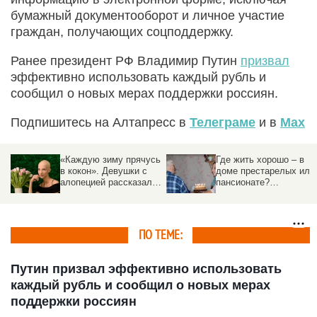
бумажный документооборот и личное участие
граждан, получающих соцподдержку.
Ранее президент РФ Владимир Путин
призвал
эффективно использовать каждый рубль и
сообщил о новых мерах поддержки россиян.
Подпишитесь на Алтапресс в
Телеграме
и в
Max
«Каждую зиму прячусь
Где жить хорошо – в
в кокон». Девушки с
доме престарелых или
алопецией рассказали
пансионате?
о жизни без волос
Altapress.ru отвечает
на вопрос читателей
ПО ТЕМЕ:
Путин призвал эффективно использовать
каждый рубль и сообщил о новых мерах
поддержки россиян