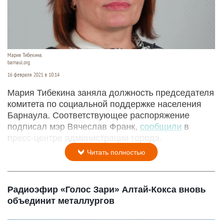
Мария Тибекина.
barnaul.org
16 февраля 2021 в 10:14
Мария Тибекина заняла должность председателя
комитета по социальной поддержке населения
Барнаула. Соответствующее распоряжение
подписал мэр Вячеслав Франк,
сообщили
в
пресс-центре администрации города.
Читать полностью
Радиоэфир «Голос Зари» Алтай-Кокса вновь
объединит металлургов