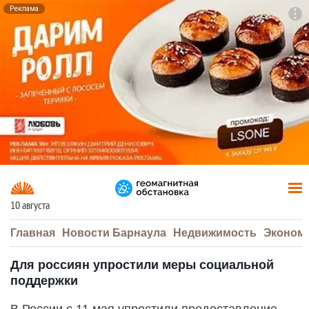
Реклама
To
F7
10 августа
Главная
Новости Барнаула
Недвижимость
Эконом
Для россиян упростили меры социальной
поддержки
В России с 11 мая упростили предоставление