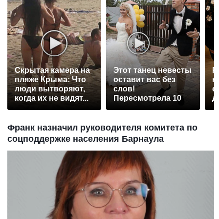
Скрытая камера на
Этот танец невесты
Р
пляже Крыма: Что
оставит вас без
н
люди вытворяют,
слов!
с
когда их не видят...
Пересмотрела 10
д
раз
Франк назначил руководителя комитета по
соцподдержке населения Барнаула