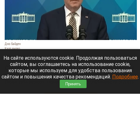
Джо Байден
Кадр видео
10 августа 2026 в 15:00
На сайте используются cookie. Продолжая пользоваться
сайтом, вы соглашаетесь на использование cookie,
Сын бывшего президента США сообщил, что рак
которые мы используем для удобства пользования
простаты Джо Байдена метастазировал в кости.
сайтом и повышения качества рекомендаций.
Подробнее
.
Врач объяснил, почему полного излечения ждать
Принять
не стоит.
Читать полностью
В Барнауле водитель Volvo насмерть сбил
мотоциклиста