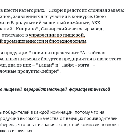
 в шести категориях. "Жюри предстоит сложная задача:
зцов, заявленных для участия в конкурсе. Свою
вили Барнаульский молочный комбинат, АКХ
паний "Киприно", Салаирский маслосырзавод,
- отмечают в
управлении по пищевой,
й промышленности и биотехнологиям
.
я продукция" новинки представит "Алтайская
ральных питьевых йогуртов предприятия в июле этого
и, два из них – "Банан" и "Лайм + мята" -
олочные продукты Сибири".
 по пищевой, перерабатывающей, фармацевтической
ь победителей в каждой номинации, потому что на
продукция высокого качества от ведущих производителей
Уверена, что опыт и знания экспертной комиссии позволят
шего из лучших.