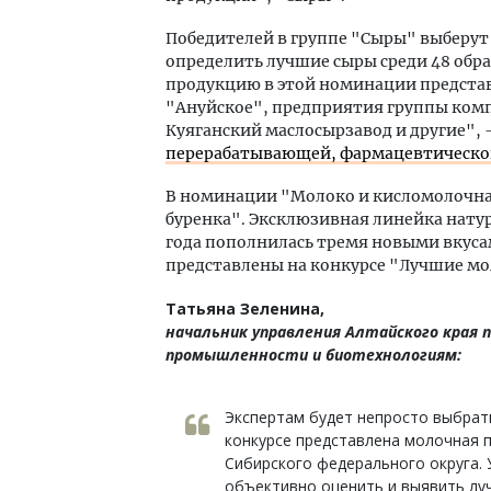
Победителей в группе "Сыры" выберут
определить лучшие сыры среди 48 обра
продукцию в этой номинации предста
"Ануйское", предприятия группы ком
Куяганский маслосырзавод и другие", 
перерабатывающей, фармацевтическо
В номинации "Молоко и кисломолочна
буренка". Эксклюзивная линейка нату
года пополнилась тремя новыми вкусам
представлены на конкурсе "Лучшие м
Татьяна Зеленина,
начальник управления Алтайского края
промышленности и биотехнологиям:
Экспертам будет непросто выбрат
конкурсе представлена молочная 
Сибирского федерального округа. 
объективно оценить и выявить луч