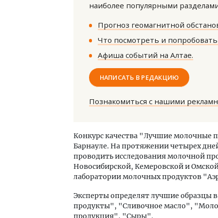
наиболее популярными разделами 
Прогноз геомагнитной обстанов
Что посмотреть и попробовать 
Афиша событий на Алтае.
НАПИСАТЬ В РЕДАКЦИЮ
Архи
зем
Познакомиться с нашими реклам
пли
ста
СТР
Конкурс качества "Лучшие молочные пр
Барнауле. На протяжении четырех дне
проводить исследования молочной про
Новосибирской, Кемеровской и Омской 
лаборатории молочных продуктов "Аэ
Эксперты определят лучшие образцы 
продукты", "Сливочное масло", "Мол
продукция", "Сыры".