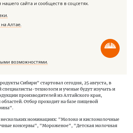
нашего сайта и сообществ в соцсетях.
ки.
на Алтае.
тектурный код начинается с
Ищем новые берега. Ген
ли. Мощение крупноформатными
«Жилищной инициативы»
ными возможностями.
тами становится новым
Гатилов — о том, как де
ндартом благоустройства
оставаться на плаву, ког
штормит
ОИТЕЛЬСТВО
одукты Сибири" стартовал сегодня, 25 августа, в
СТРОИТЕЛЬСТВО
й специалисты-технологи и ученые будут изучать и
дукции производителей из Алтайского края,
областей. Отбор проходит на базе пищевой
рина".
в нескольких номинациях: "Молоко и кисломолочные
очные консервы", "Мороженое", "Детская молочная