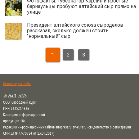
Фотофакты. Губернатор Карлин и простые
барнаульцы пробуют алтайский сыр прямо на
улице
Президент алтайского союза сыроделов
рассказал, сколько должен стоить
"нормальный" сыр
1
2
3
Полная версия сайта
© 2001-2026
ООО “Свободный курс”
ИНН 2225214326
Категория информационной
продукции 18+
Редакция информационных сайтов altapress.ru, sv-kurs.ru (свидетельство о регистрации
СМИ Эл №77-70984 от 13.09.2017)