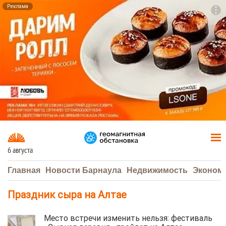
Реклама
To
F7
6 августа
Главная
Новости Барнаула
Недвижимость
Эконом
Праздник сыра на Алтае
Место встречи изменить нельзя: фестиваль