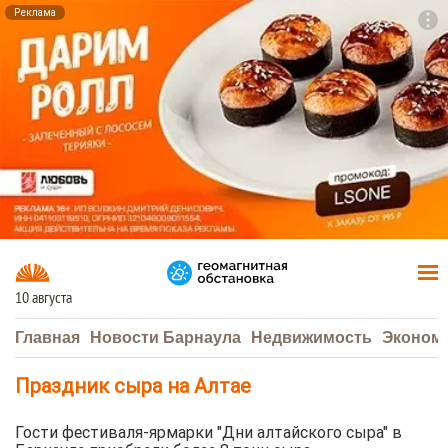
Реклама
To
F7
10 августа
Главная
Новости Барнаула
Недвижимость
Эконом
Праздник сыра на Алтае
Гости фестиваля-ярмарки "Дни алтайского сыра" в