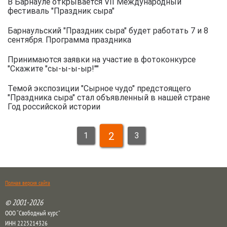
В Барнауле открывается VII Международный
фестиваль "Праздник cыра"
Барнаульский "Праздник сыра" будет работать 7 и 8
сентября. Программа праздника
Принимаются заявки на участие в фотоконкурсе
"Скажите "сы-ы-ы-ыр!""
Темой экспозиции "Сырное чудо" предстоящего
"Праздника сыра" стал объявленный в нашей стране
Год российской истории
2
1
3
Полная версия сайта
© 2001-2026
ООО “Свободный курс”
ИНН 2225214326