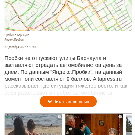
Пробки в Барнауле
Яндекс.Пробки
22 декабря 2022 в 15:18
Пробки не отпускают улицы Барнаула и
заставляют страдать автомобилистов день за
днем. По данным "Яндекс.Пробки", на данный
момент они составляют 9 баллов. Altapress.ru
рассказывает, где ситуация тяжелее всего, и как
себя развлекают в пробке автомобилисты.
Читать полностью
i
i