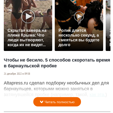
Скрытая камера на
Ролик длится
Э
пляже Крыма: Что
несколько секунд, а
о
люди вытворяют,
смеяться вы будете
с
когда их не видят...
долго
П
р
Чтобы не бесило. 5 способов скоротать время
в барнаульской пробке
21 декабря 2022 в 09:58
Altapress.ru сделал подборку необычных дел для
барнаульцев, которыми можно заняться в
затянувшейся пробке (например, такой,
как эта.
)
Читать полностью