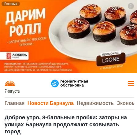
Реклама
To
F7
7 августа
Главная
Новости Барнаула
Недвижимость
Эконом
Доброе утро, 8-балльные пробки: заторы на
улицах Барнаула продолжают сковывать
город