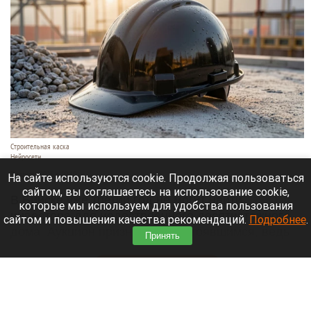
Строительная каска
Нейросети
7 августа 2026 в 09:10
На сайте используются cookie. Продолжая пользоваться
сайтом, вы соглашаетесь на использование cookie,
В Бийске уже третий год не могут найти
которые мы используем для удобства пользования
инвестора для недостроенного десятиэтажного
сайтом и повышения качества рекомендаций.
Подробнее
.
дома. Аукцион признали несостоявшимся, ведь
Принять
заявок даже не поступало,
сообщает
«Толк».
Читать полностью