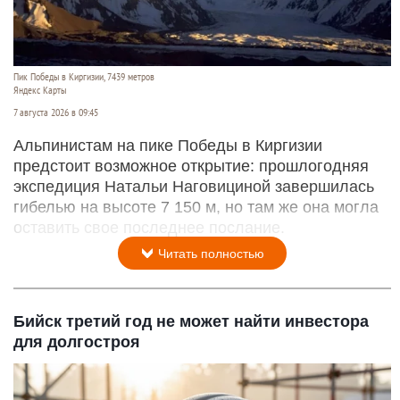
Пик Победы в Киргизии, 7439 метров
Яндекс Карты
7 августа 2026 в 09:45
Альпинистам на пике Победы в Киргизии
предстоит возможное открытие: прошлогодняя
экспедиция Натальи Наговициной завершилась
гибелью на высоте 7 150 м, но там же она могла
оставить свое последнее послание.
Читать полностью
Бийск третий год не может найти инвестора
для долгостроя