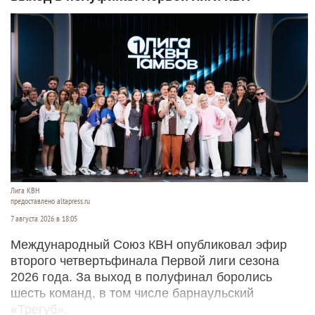
Лига КВН
предоставлено altapress.ru
7 августа 2026 в 18:05
Международный Союз КВН опубликовал эфир
второго четвертьфинала Первой лиги сезона
2026 года. За выход в полуфинал боролись
шесть команд, в том числе барнаульский
«Трегуб».