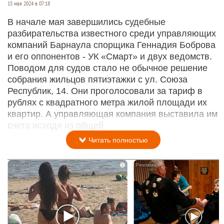
15 мая 2024 в 07:18
В начале мая завершились судебные
разбирательства известного среди управляющих
компаний Барнаула спорщика Геннадия Боброва
и его оппонентов - УК «Смарт» и двух ведомств.
Поводом для судов стало не обычное решение
собрания жильцов пятиэтажки с ул. Союза
Республик, 14. Они проголосовали за тариф в
рублях с квадратного метра жилой площади их
квартир. А управляющая компания выставила им
счета исходя из общей.
Читать полностью
i