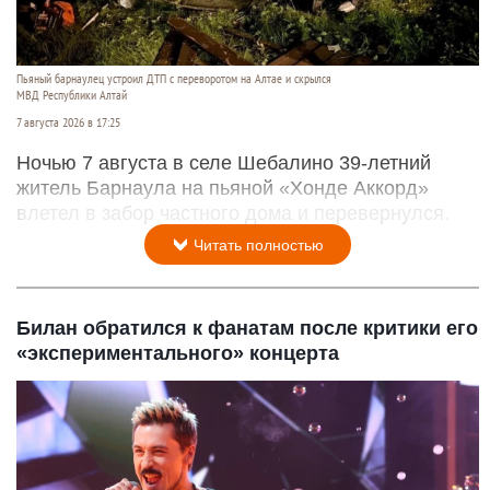
Пьяный барнаулец устроил ДТП с переворотом на Алтае и скрылся
МВД Республики Алтай
7 августа 2026 в 17:25
Ночью 7 августа в селе Шебалино 39-летний
житель Барнаула на пьяной «Хонде Аккорд»
влетел в забор частного дома и перевернулся.
Читать полностью
Билан обратился к фанатам после критики его
«экспериментального» концерта