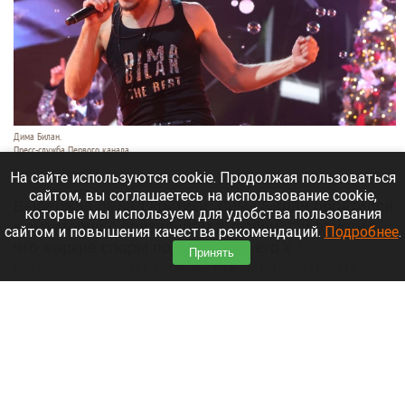
Дима Билан.
Пресс-служба Первого канала.
7 августа 2026 в 17:05
На сайте используются cookie. Продолжая пользоваться
сайтом, вы соглашаетесь на использование cookie,
Выдержав шквал критики, Дима Билан обратился
которые мы используем для удобства пользования
к аудитории с признанием в любви. Он отметил,
сайтом и повышения качества рекомендаций.
Подробнее
.
что жаркие споры подтолкнули его к
Принять
переосмыслению творчества и поиску новых
смыслов, горизонтов и внутренних глубин.
Читать полностью
«Домашние супчики»: как алтайские