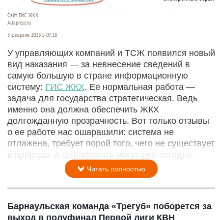
Сайт ГИС ЖКХ.
Altapress.ru
5 февраля 2018 в 07:18
У управляющих компаний и ТСЖ появился новый
вид наказания — за невнесение сведений в
самую большую в стране информационную
систему:
ГИС ЖКХ
. Ее нормальная работа —
задача для государства стратегическая. Ведь
именно она должна обеспечить ЖКХ
долгожданную прозрачность. Вот только отзывы
о ее работе нас ошарашили: система не
отлажена, требует порой того, чего не существует
в природе. А штрафовать могут уже сегодня.
Читать полностью
Барнаульская команда «Трегуб» поборется за
выход в полуфинал Первой лиги КВН