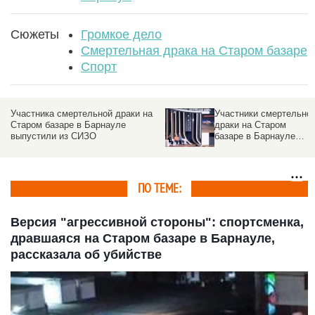
Сюжеты
Громкое дело
Смертельная драка на Старом базаре
Спорт
Участники смертельной
Вдова убитого в драке на Старом
драки на Старом
базаре барнаульца встретилась с
базаре в Барнауле
участницей конфликта
рассказали о трагедии
в программе Малахова
ПО ТЕМЕ:
Версия "агрессивной стороны": спортсменка,
дравшаяся на Старом базаре в Барнауле,
рассказала об убийстве