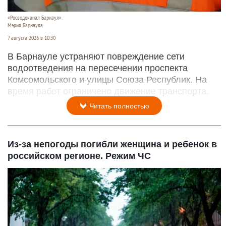
«Росводоканал Барнаул».
Мэрия Барнаула
7 августа 2026 в 10:30
В Барнауле устраняют повреждение сети
водоотведения на пересечении проспекта
Комсомольского и улицы Союза Республик. На
время работ ограничено движение транспорта.
Читать полностью
Из-за непогоды погибли женщина и ребенок в
российском регионе. Режим ЧС