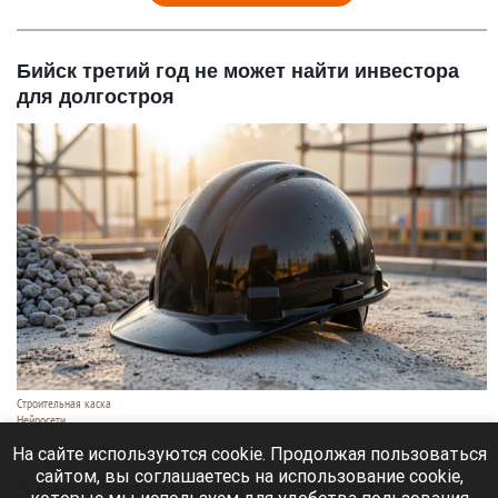
Бийск третий год не может найти инвестора
для долгостроя
Строительная каска
Нейросети
7 августа 2026 в 09:10
На сайте используются cookie. Продолжая пользоваться
сайтом, вы соглашаетесь на использование cookie,
В Бийске уже третий год не могут найти