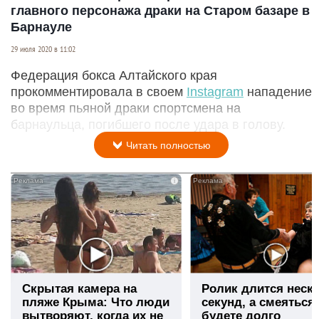
главного персонажа драки на Старом базаре в
Барнауле
29 июля 2020 в 11:02
Федерация бокса Алтайского края
прокомментировала в своем
Instagram
нападение
во время пьяной драки спортсмена на
барнаульца, погибшего после удара в голову.
Читать полностью
i
Скрытая камера на
Ролик длится неск
пляже Крыма: Что люди
секунд, а смеяться
вытворяют, когда их не
будете долго