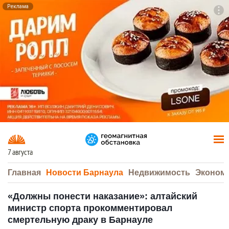
Реклама
To
F7
7 августа
Главная
Новости Барнаула
Недвижимость
Эконом
«Должны понести наказание»: алтайский
министр спорта прокомментировал
смертельную драку в Барнауле