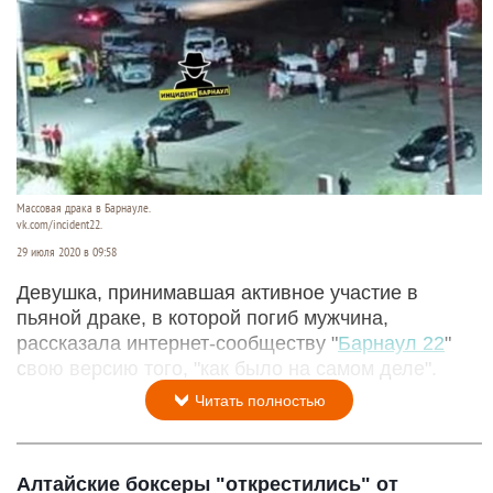
Массовая драка в Барнауле.
vk.com/incident22.
29 июля 2020 в 09:58
Девушка, принимавшая активное участие в
пьяной драке, в которой погиб мужчина,
рассказала интернет-сообществу "
Барнаул 22
"
свою версию того, "как было на самом деле".
Читать полностью
Алтайские боксеры "открестились" от