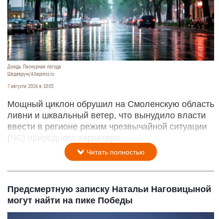
Дождь. Пасмурная погода
Шедеврум/Altapress.ru
7 августа 2026 в 10:05
Мощный циклон обрушил на Смоленскую область
ливни и шквальный ветер, что вынудило власти
ввести в регионе режим чрезвычайной ситуации
(ЧС) природного характера.
Читать полностью
Предсмертную записку Натальи Наговицыной
могут найти на пике Победы