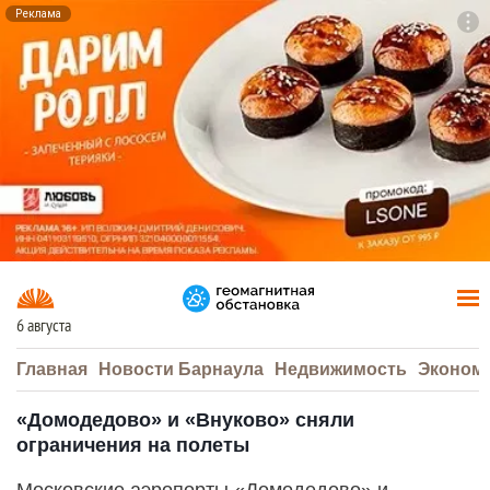
Реклама
To
F7
6 августа
Главная
Новости Барнаула
Недвижимость
Эконом
«Домодедово» и «Внуково» сняли
ограничения на полеты
Московские аэропорты «Домодедово» и