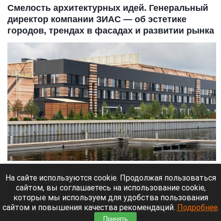
Смелость архитектурных идей. Генеральный
директор компании ЗИАС — об эстетике
городов, трендах в фасадах и развитии рынка
Судостроитель­ная верфь, Москва.
Фото предоставлено компанией «ЗИАС».
На сайте используются cookie. Продолжая пользоваться
сайтом, вы соглашаетесь на использование cookie,
6 августа 2026 в 09:40
которые мы используем для удобства пользования
Компания ЗИАС начала производить навесные
сайтом и повышения качества рекомендаций.
Подробнее
.
фасадные системы в небольшом цехе в
Принять