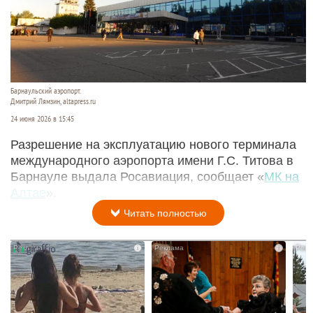
Барнаульский аэропорт.
Дмитрий Лямзин, altapress.ru
24 июня 2026 в 15:45
Разрешение на эксплуатацию нового терминала
международного аэропорта имени Г.С. Титова в
Барнауле выдала Росавиация, сообщает «
МК на
Алтае
».
Читать полностью
i
i