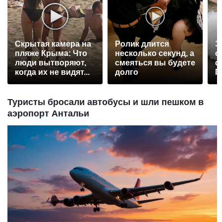
Скрытая камера на
Ролик длится
Э
пляже Крыма: Что
несколько секунд, а
о
люди вытворяют,
смеяться вы будете
с
когда их не видят...
долго
П
р
Туристы бросали автобусы и шли пешком в
аэропорт Антальи