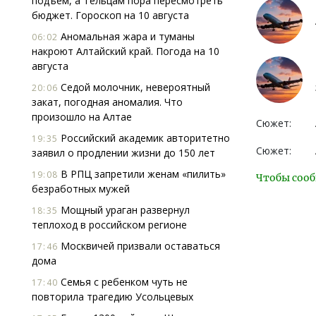
подъем, а Тельцам пора пересмотреть
бюджет. Гороскоп на 10 августа
Аномальная жара и туманы
06:02
накроют Алтайский край. Погода на 10
августа
Седой молочник, невероятный
20:06
закат, погодная аномалия. Что
произошло на Алтае
Сюжет:
Российский академик авторитетно
19:35
Сюжет:
заявил о продлении жизни до 150 лет
В РПЦ запретили женам «пилить»
19:08
Чтобы сооб
безработных мужей
Мощный ураган развернул
18:35
теплоход в российском регионе
Москвичей призвали оставаться
17:46
дома
Семья с ребенком чуть не
17:40
повторила трагедию Усольцевых