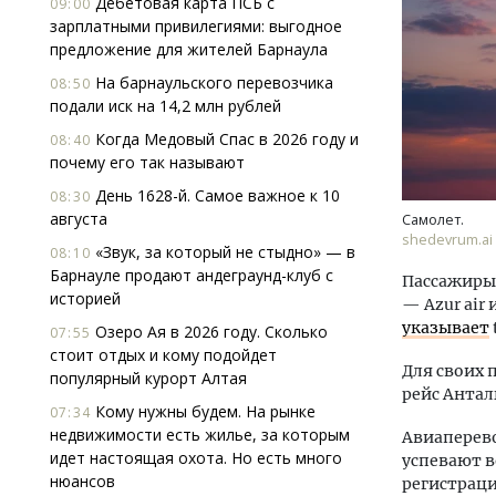
Дебетовая карта ПСБ с
09:00
зарплатными привилегиями: выгодное
предложение для жителей Барнаула
На барнаульского перевозчика
08:50
подали иск на 14,2 млн рублей
Когда Медовый Спас в 2026 году и
08:40
почему его так называют
Прол
День 1628-й. Самое важное к 10
08:30
помо
августа
Самолет.
каче
shedevrum.ai
«Звук, за который не стыдно» — в
08:10
Барнауле продают андеграунд-клуб с
Пассажиры
СТР
историей
— Azur air
указывает
Озеро Ая в 2026 году. Сколько
07:55
стоит отдых и кому подойдет
Для своих 
популярный курорт Алтая
рейс Антал
Кому нужны будем. На рынке
07:34
недвижимости есть жилье, за которым
Авиаперево
идет настоящая охота. Но есть много
успевают в
нюансов
регистрац