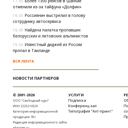
Более 1300 рейсов в Шанхае
17:05
отменили из-за тайфуна «Долфин»
Россиянин выстрелил в голову
16:35
сотруднику автосервиса
Найдена палатка пропавших
16:05
белорусских и литовских альпинистов
Известный диджей из России
15:35
пропал в Таиланде
ВСЯ ЛЕНТА
НОВОСТИ ПАРТНЕРОВ
© 2001-2026
УСЛУГИ
Р
Подписка
Об
ООО “Свободный курс”
Конференц-зал
П
ИНН 2225214326
Типография "Алт-принт"
с
Категория информационной
П
продукции 18+
Редакция информационного сайта
altapress.ru