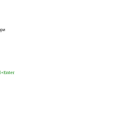
при
l+Enter