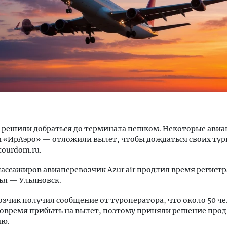
ить свет. Как освещение
Строим дома. Вселяем ув
гает строи­телям видеть
Почему меняется предста
ство до того, как стало поздно
загородной жизни в Барн
 решили добраться до терминала пешком. Некоторые ави
ОИТЕЛЬСТВО
СТРОИТЕЛЬСТВО
 и «ИрАэро» — отложили вылет, чтобы дождаться своих тур
tourdom.ru.
пассажиров авиаперевозчик Azur air продлил время регист
ья — Ульяновск.
зчик получил сообщение от туроператора, что около 50 че
овремя прибыть на вылет, поэтому приняли решение про
ию.