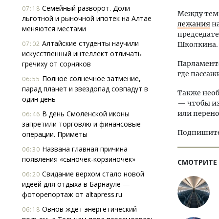
Семейный разворот. Доли
07:18
Между те
льготной и рыночной ипотек на Алтае
лежания
на
меняются местами
председат
Алтайские студенты научили
07:02
Школкина.
искусственный интеллект отличать
гречиху от сорняков
Парламента
где пассаж
Полное солнечное затмение,
06:55
парад планет и звездопад совпадут в
Также нео
один день
— чтобы из
В день Смоленской иконы
или перено
06:46
запретили торговлю и финансовые
Подпишитес
операции. Приметы
Названа главная причина
06:30
появления «сыночек-корзиночек»
СМОТРИТЕ
Свидание верхом стало новой
06:20
идеей для отдыха в Барнауле —
фоторепортаж от altapress.ru
Овнов ждет энергетический
06:18