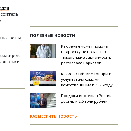
 для
еститель
а
ПОЛЕЗНЫЕ НОВОСТИ
ьные зоны,
Как семья может помочь
подростку не попасть в
ссажиров
тяжелейшие зависимости,
 задержки
рассказала нарколог
Какие алтайские товары и
услуги стали самыми
качественными в 2026 году
Продажи ипотеки в России
достигли 2,6 трлн рублей
РАЗМЕСТИТЬ НОВОСТЬ