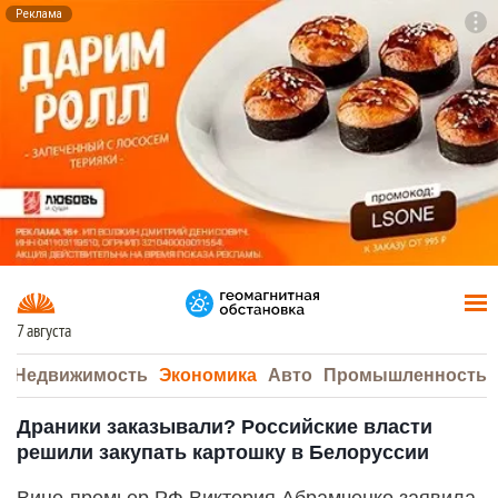
Реклама
To
F7
7 августа
а
Недвижимость
Экономика
Авто
Промышленность
Драники заказывали? Российские власти
решили закупать картошку в Белоруссии
Вице-премьер РФ Виктория Абрамченко заявила,