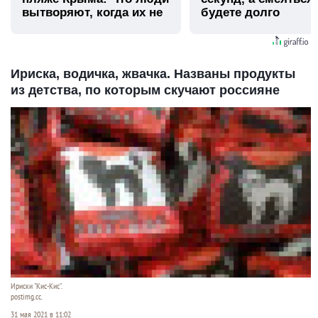
вытворяют, когда их не
будете долго
видят...
Ириска, водичка, жвачка. Названы продукты
из детства, по которым скучают россияне
Ириски "Кис-Кис".
postimg.cc.
31 мая 2021 в 11:02