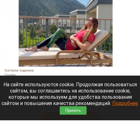
Екатерина Андреевна
Соцсети
6 августа 2026 в 19:00
На сайте используются cookie. Продолжая пользоваться
сайтом, вы соглашаетесь на использование cookie,
Телеведущая Екатерина Андреева проводит
которые мы используем для удобства пользования
отпуск на Алтае. Она поселилась в двухэтажной
сайтом и повышения качества рекомендаций.
Подробнее
.
вилле с видом на горы у реки Катунь.
Принять
Читать полностью