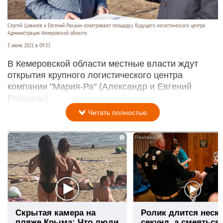
Сергей Цивилев и Евгений Ракшин осматривают площадку будущего логистического центра.
Администрация Кемеровской области.
5 июня 2021 в 09:33
В Кемеровской области местные власти ждут
открытия крупного логистического центра
компании "Мария-Ра" (Александр и Евгений
Ракшины).
Читать полностью
i
Скрытая камера на
Ролик длится неск
пляже Крыма: Что люди
секунд, а смеяться