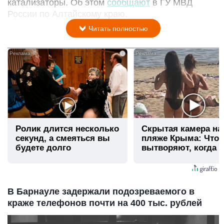
катализаторы. Об этом
сообщают
в ГУ МВД
России по Алтайскому краю.
Читать полностью
i
Ролик длится несколько
Скрытая камера на
секунд, а смеяться вы
пляже Крыма: Что
будете долго
вытворяют, когда и
видят...
В Барнауле задержали подозреваемого в
краже телефонов почти на 400 тыс. рублей