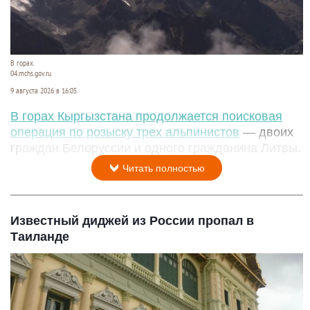
В горах.
04.mchs.gov.ru
9 августа 2026 в 16:05
В горах Кыргызстана продолжается поисковая
операция по розыску трех альпинистов
— двоих
граждан Белоруссии и одного гражданина Литвы.
Читать полностью
Известный диджей из России пропал в
Таиланде