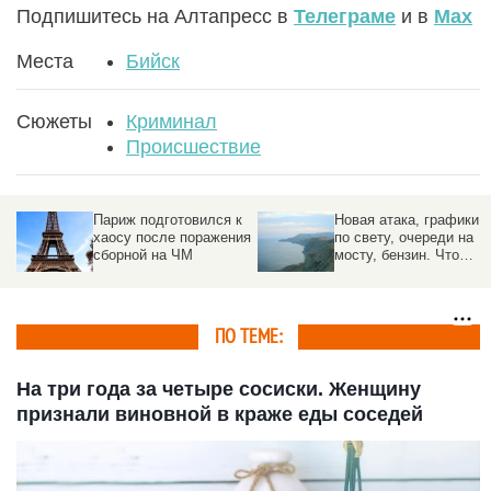
Подпишитесь на Алтапресс в
Телеграме
и в
Max
Места
Бийск
Сюжеты
Криминал
Происшествие
к
Новая атака, графики
Спецслужбы
ия
по свету, очереди на
предотвратили удар по
мосту, бензин. Что
стратегическому
произошло в Крыму
предприятию под
Москвой
ПО ТЕМЕ:
На три года за четыре сосиски. Женщину
признали виновной в краже еды соседей