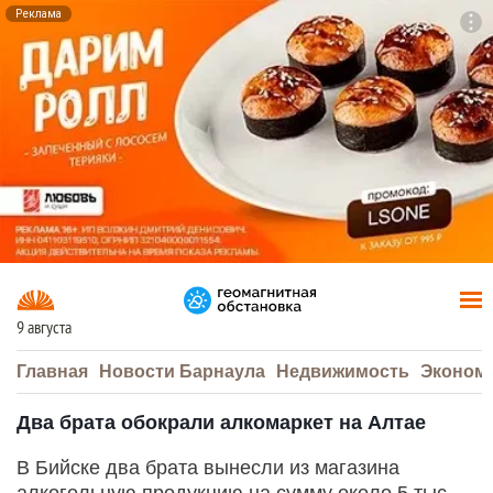
Реклама
To
F7
9 августа
Главная
Новости Барнаула
Недвижимость
Эконом
Два брата обокрали алкомаркет на Алтае
В Бийске два брата вынесли из магазина
алкогольную продукцию на сумму около 5 тыс.