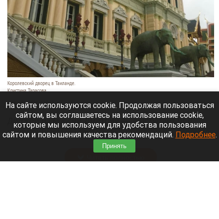
Королевский дворец в Таиланде.
Кристина Тарасова
9 августа 2026 в 15:35
На сайте используются cookie. Продолжая пользоваться
сайтом, вы соглашаетесь на использование cookie,
Диджей из России Дмитрий — выступает под
которые мы используем для удобства пользования
псевдонимом DJ FЫRРИN — пропал в Таиланде
сайтом и повышения качества рекомендаций.
Подробнее
.
после возникновения проблем с документами.
Принять
Читать полностью
Невероятный закат на Телецком озере снял
инспектор Алтайского заповедника. Фото