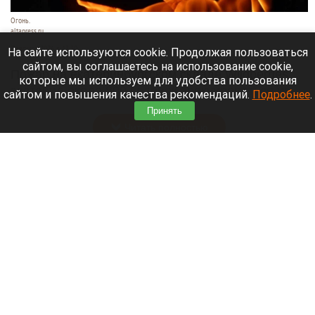
Огонь.
altapress.ru
7 августа 2026 в 13:30
На сайте используются cookie. Продолжая пользоваться
сайтом, вы соглашаетесь на использование cookie,
Пожар на екатеринбургском складе Wildberries
которые мы используем для удобства пользования
заставил около 800 человек эвакуироваться из
сайтом и повышения качества рекомендаций.
Подробнее
.
опасной зоны.
Принять
Читать полностью
Дорожные бюджеты могут пустить на защиту
российских трасс от беспилотников