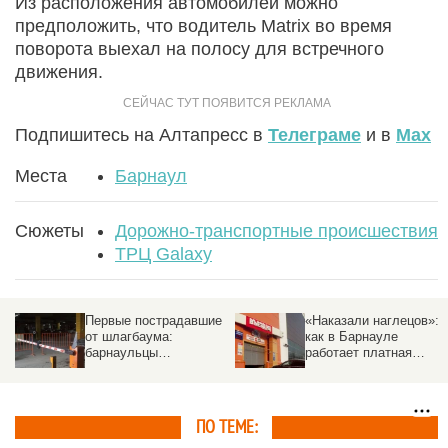
Из расположения автомобилей можно
предположить, что водитель Matrix во время
поворота выехал на полосу для встречного
движения.
Подпишитесь на Алтапресс в
Телеграме
и в
Max
Места
Барнаул
Сюжеты
Дорожно-транспортные происшествия
ТРЦ Galaxy
е
«Наказали наглецов»:
Стало известно, когда
как в Барнауле
"Добрянка" откроет
работает платная
магазин в Барнауле
парковка в ТРЦ Galaxy
и что об этом думают
водители
ПО ТЕМЕ: