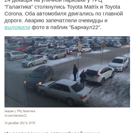
"Галактика" столкнулись Toyota Matrix и Toyota
Corona. Оба автомобиля двигались по главной
дороге. Аварию запечатлели очевидцы и
выложили
фото в паблик "Барнаул22".
Авария у ТРЦ Галактика
vk.com/barneos22
24 декабря 2017 в 19:39