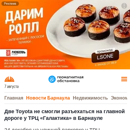
Реклама
To
F7
7 августа
Главная
Новости Барнаула
Недвижимость
Эконом
Две Toyota не смогли разъехаться на главной
дороге у ТРЦ «Галактика» в Барнауле
24 декабря на уличной парковке у ТРЦ