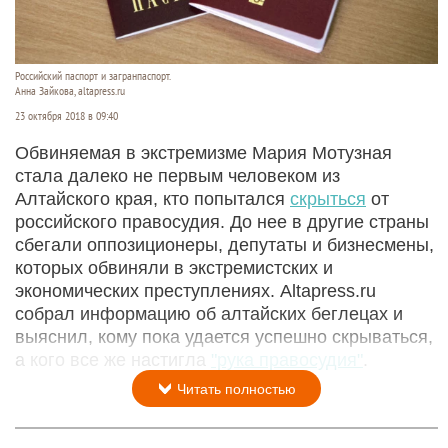
Российский паспорт и загранпаспорт.
Анна Зайкова, altapress.ru
23 октября 2018 в 09:40
Обвиняемая в экстремизме Мария Мотузная
стала далеко не первым человеком из
Алтайского края, кто попытался
скрыться
от
российского правосудия. До нее в другие страны
сбегали оппозиционеры, депутаты и бизнесмены,
которых обвиняли в экстремистских и
экономических преступлениях. Altapress.ru
собрал информацию об алтайских беглецах и
выяснил, кому пока удается успешно скрываться,
а кого все же настигла
"рука правосудия"
.
Читать полностью