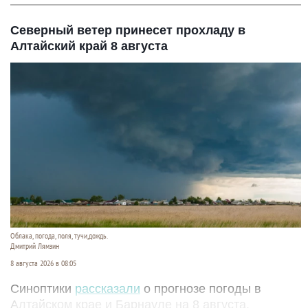
Северный ветер принесет прохладу в
Алтайский край 8 августа
Облака, погода, поля, тучи,дождь.
Дмитрий Лямзин
8 августа 2026 в 08:05
Синоптики
рассказали
о прогнозе погоды в
Алтайском крае и Барнауле на 8 августа.