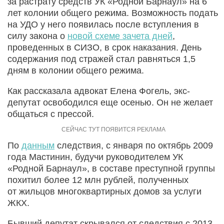
за растрату средств УК «Родной Барнаул» на 6
лет колонии общего режима. Возможность подать
на УДО у него появилась после вступления в
силу закона о
новой схеме зачета дней
,
проведенных в СИЗО, в срок наказания. День
содержания под стражей стал равняться 1,5
дням в колонии общего режима.
Как рассказала адвокат Елена Фогель, экс-
депутат освободился еще осенью. Он не желает
общаться с прессой.
По
данным
следствия, с января по октябрь 2009
года Мастинин, будучи руководителем УК
«Родной Барнаул», в составе преступной группы
похитил более 12 млн рублей, полученных
от жильцов многоквартирных домов за услуги
ЖКХ.
Бывший депутат скрывался от следствия с 2013