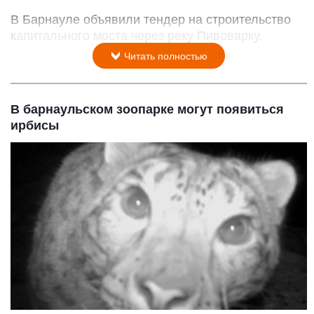
В Барнауле объявили тендер на строительство
капитального моста через реку Пивоварку.
Читать полностью
В барнаульском зоопарке могут появиться
ирбисы