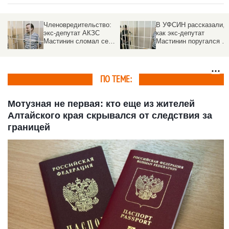
Членовредительство:
В УФСИН рассказали,
экс-депутат АКЗС
как экс-депутат
Мастинин сломал себе
Мастинин поругался в
ногу в колонии
колонии с осужденным
из-за мытья полов
ПО ТЕМЕ:
Мотузная не первая: кто еще из жителей
Алтайского края скрывался от следствия за
границей