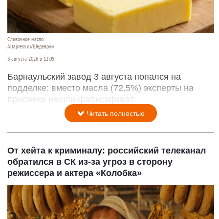
Сливочное масло.
Altapress.ru/Шедеврум
8 августа 2026 в 12:05
Барнаульский завод 3 августа попался на
подделке: вместо масла (72,5%) эксперты на
прилавке нашли фальсификат.
Читать полностью
От хейта к криминалу: российский телеканал
обратился в СК из-за угроз в сторону
режиссера и актера «Колобка»