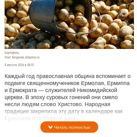
Картофель.
Олег Богданов, altapress.ru
8 августа 2026 в 08:35
Каждый год православная община вспоминает о
подвиге священномучеников Ермолая, Ермиппа
и Ермократа — служителей Никомидийской
церкви. В эпоху суровых гонений они смело
несли людям слово Христово. Народная
традиция закрепила эту дату в календаре как
Ермолаев или Марьев день.
Читать полностью