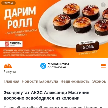
Реклама
To
F7
8 августа
Главная
Новости Барнаула
Недвижимость
Эконом
Экс-депутат АКЗС Александр Мастинин
досрочно освободился из колонии
Бывший алтайский депутат Александр Мастинин