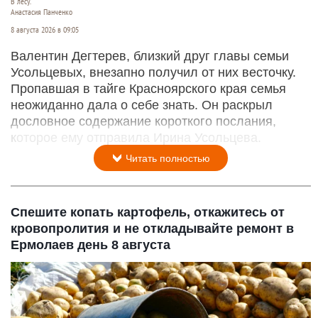
В лесу.
Анастасия Панченко
8 августа 2026 в 09:05
Валентин Дегтерев, близкий друг главы семьи
Усольцевых, внезапно получил от них весточку.
Пропавшая в тайге Красноярского края семья
неожиданно дала о себе знать. Он раскрыл
дословное содержание короткого послания,
которое ему отправила Ирина Усольцева.
Читать полностью
Спешите копать картофель, откажитесь от
кровопролития и не откладывайте ремонт в
Ермолаев день 8 августа