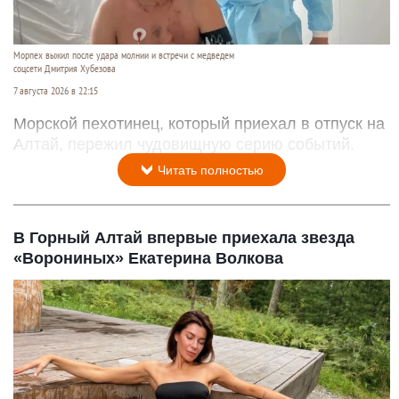
Морпех выжил после удара молнии и встречи с медведем
соцсети Дмитрия Хубезова
7 августа 2026 в 22:15
Морской пехотинец, который приехал в отпуск на
Алтай, пережил чудовищную серию событий.
Читать полностью
В Горный Алтай впервые приехала звезда
«Ворониных» Екатерина Волкова