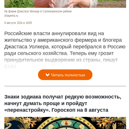
На ферме Джастаса Уолкера в Солонешенском районе.
Altapress.ru
8 августа 2026 в 10:05
Российские власти аннулировали вид на
жительство у американского фермера и блогера
Джастаса Уолкера, который перебрался в Россию
ради сельского хозяйства. Теперь ему грозит
принудительное выдворение из страны, пишут
СМИ.
Читать полностью
Знаки зодиака получат редкую возможность,
начнут думать проще и пройдут
«перенастройку». Гороскоп на 8 августа