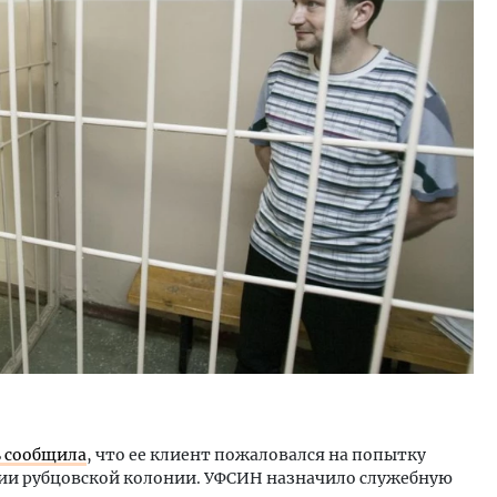
Ищем новые берега. Ген
«Жилищной инициативы»
Гатилов — о том, как де
оставаться на плаву, ког
штормит
СТРОИТЕЛЬСТВО
ь сообщила
, что ее клиент пожаловался на попытку
ии рубцовской колонии. УФСИН назначило служебную