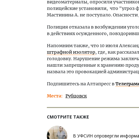
видеоматериалы, опросили участников
полицейские установили, что "угроз ф
Мастинина А. не поступало. Опасности
Полиция отказала в возбуждении уголо
в действиях осужденного, повздоривше
Напомним также, что 10 июля Алекса
штрафной изолятор
, где, как расска
голодовку. Нарушение режима заключа
нашли запрещенные к хранению продукт
назвала это провокацией администрац
Подпишитесь на Алтапресс в
Телеграм
Места
Рубцовск
СМОТРИТЕ ТАКЖЕ
В УФСИН опровергли информац