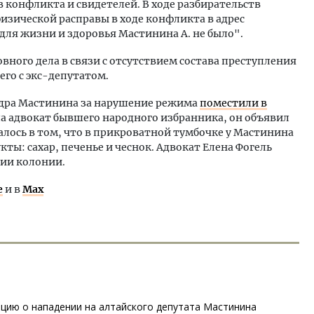
 конфликта и свидетелей. В ходе разбирательств
изической расправы в ходе конфликта в адрес
 для жизни и здоровья Мастинина А. не было".
вного дела в связи с отсутствием состава преступления
го с экс-депутатом.
ндра Мастинина за нарушение режима
поместили в
зала адвокат бывшего народного избранника, он объявил
лось в том, что в прикроватной тумбочке у Мастинина
ы: сахар, печенье и чеснок. Адвокат Елена Фогель
ии колонии.
е
и в
Max
ию о нападении на алтайского депутата Мастинина