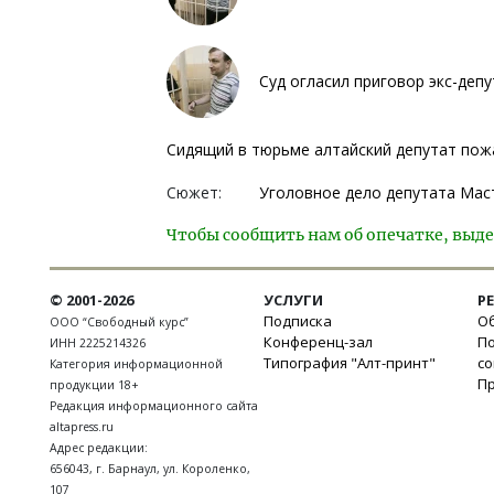
Суд огласил приговор экс-деп
Сидящий в тюрьме алтайский депутат пожа
Сюжет:
Уголовное дело депутата Мас
Чтобы сообщить нам об опечатке, выде
© 2001-2026
УСЛУГИ
Р
Подписка
Об
ООО “Свободный курс”
Конференц-зал
П
ИНН 2225214326
Типография "Алт-принт"
с
Категория информационной
П
продукции 18+
Редакция информационного сайта
altapress.ru
Адрес редакции:
656043
,
г. Барнаул
,
ул. Короленко,
107