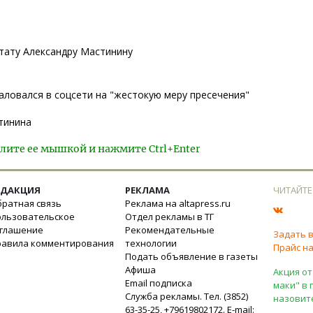
утату Александру Мастинину
ловался в соцсети на "жестокую меру пресечения"
тинина
лите ее мышкой и нажмите Ctrl+Enter
ЕДАКЦИЯ
РЕКЛАМА
ЧИТАЙТЕ
ратная связь
Реклама на altapress.ru
ользовательское
Отдел рекламы в ТГ
оглашение
Рекомендательные
Задать 
равила комментирования
технологии
Прайс на
Подать объявление в газеты
Афиша
Акция от
Email подписка
маки" в 
Служба рекламы. Тел. (3852)
назовит
63-35-25, +79619802172. E-mail: