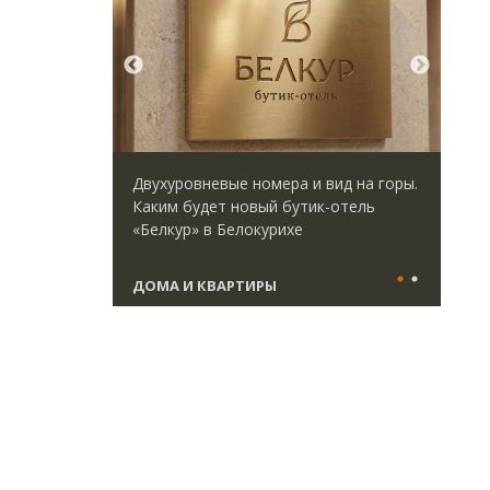
директор
Двухуровневые номера и вид на горы.
Ище
 Юрий
Каким будет новый бутик-отель
«Жи
велоперу
«Белкур» в Белокурихе
Гат
да рынок
ост
што
ДОМА И КВАРТИРЫ
СТ