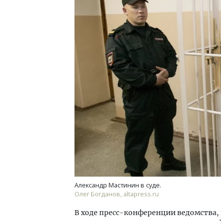
Архитектурный код начинается с
Смел
земли. Мощение крупноформатными
Ген
плитами становится новым
ЗИАС
стандартом благоустройства
трен
СТРОИТЕЛЬСТВО
СТР
Александр Мастинин в суде.
Олег Богданов, altapress.ru
В ходе пресс-конференции ведомства,