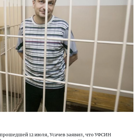
ость архитектурных идей.
Ищем новые берега. Ген
еральный директор компании
«Жилищной инициативы»
 — об эстетике городов,
Гатилов — о том, как де
дах в фасадах и развитии рынка
оставаться на плаву, ког
штормит
ОИТЕЛЬСТВО
СТРОИТЕЛЬСТВО
 прошедшей 12 июля, Усачев заявил, что УФСИН