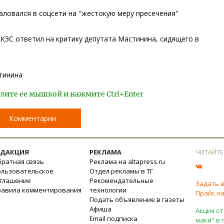
ловался в соцсети на "жестокую меру пресечения"
 АКЗС ответил на критику депутата Мастинина, сидящего в
тинина
лите ее мышкой и нажмите Ctrl+Enter
Комментарии
ЕДАКЦИЯ
РЕКЛАМА
ЧИТАЙТЕ
ратная связь
Реклама на altapress.ru
ользовательское
Отдел рекламы в ТГ
оглашение
Рекомендательные
Задать 
равила комментирования
технологии
Прайс на
Подать объявление в газеты
Афиша
Акция от
Email подписка
маки" в 