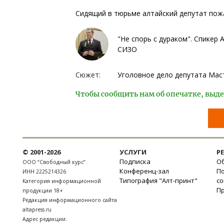
Сидящий в тюрьме алтайский депутат пожа
"Не спорь с дураком". Спикер
СИЗО
Сюжет:
Уголовное дело депутата Мас
Чтобы сообщить нам об опечатке, выде
© 2001-2026
УСЛУГИ
Р
Подписка
Об
ООО “Свободный курс”
Конференц-зал
П
ИНН 2225214326
Типография "Алт-принт"
с
Категория информационной
П
продукции 18+
Редакция информационного сайта
altapress.ru
Адрес редакции: