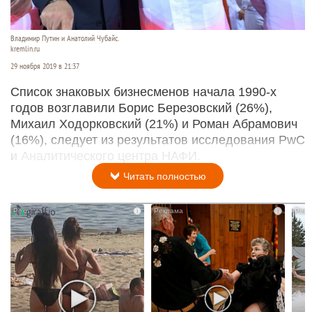
Владимир Путин и Анатолий Чубайс.
kremlin.ru
29 ноября 2019 в 21:37
Список знаковых бизнесменов начала 1990-х
годов возглавили Борис Березовский (26%),
Михаил Ходорковский (21%) и Роман Абрамович
(16%), следует из результатов исследования PwC
и Аналитического центра НАФИ.
Читать полностью
i
i