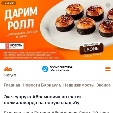
Реклама
To
F7
6 августа
Главная
Новости Барнаула
Недвижимость
Эконом
Экс-супруга Абрамовича потратит
полмиллиарда на новую свадьбу
Бывшая жена Романа Абрамовича Дарья Жукова