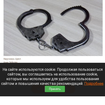
Наручники. Арест.
Анна Зайкова
6 августа 2026 в 19:40
На сайте используются cookie. Продолжая пользоваться
сайтом, вы соглашаетесь на использование cookie,
В Бийске полиция задержала 48-летнюю
которые мы используем для удобства пользования
женщину и семь ее сообщниц.
сайтом и повышения качества рекомендаций.
Подробнее
.
Читать полностью
Принять