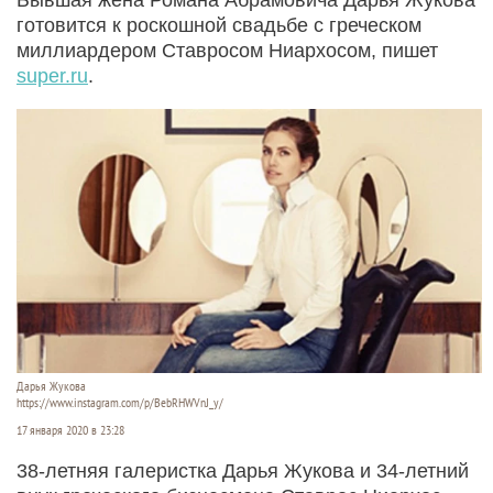
готовится к роскошной свадьбе с греческом
миллиардером Ставросом Ниархосом, пишет
super.ru
.
Дарья Жукова
https://www.instagram.com/p/BebRHWVnJ_y/
17 января 2020 в 23:28
38-летняя галеристка Дарья Жукова и 34-летний