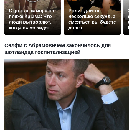
Скрытая камера на
Ролик длится
Э
пляже Крыма: Что
несколько секунд, а
о
люди вытворяют,
смеяться вы будете
с
когда их не видят...
долго
П
р
Селфи с Абрамовичем закончилось для
шотландца госпитализацией