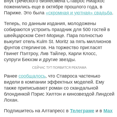
внук греческого бизнесмена Ставрос Ниархос
поженились еще в октябре прошлого года, в
Париже. Это была
«скромная и уютная» свадьба
.
Теперь, по данным издания, молодожены
собираются устроить праздник для 500 гостей в
швейцарском Сент-Морице. Пара полностью
выкупит отель Kulm St. Moritz за пять миллионов
фунтов стерлингов. На торжество пригласят
Гвинет Пэлтроу, Лив Тайлер, Карли Клосс,
супруги Бекхэм и другие звезды.
Ранее
сообщалось
, что Ставроса частенько
видели в компании эффектных моделей. Ему
также приписывают роман со скандальной
блондинкой Пэрис Хилтон и кинозвездой Линдсей
Лохан.
Подпишитесь на Алтапресс в
Телеграме
и в
Max