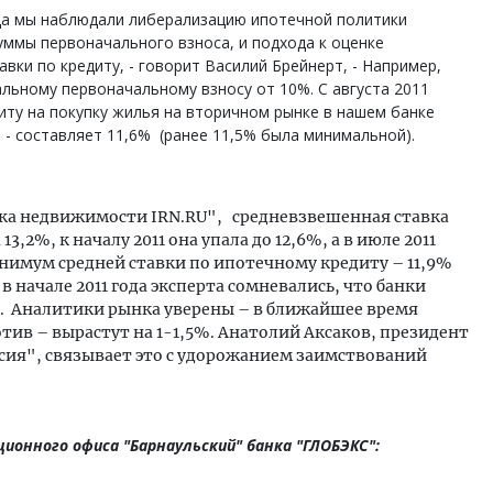
да мы наблюдали либерализацию ипотечной политики
суммы первоначального взноса, и подхода к оценке
авки по кредиту, - говорит Василий Брейнерт, - Например,
льному первоначальному взносу от 10%. С августа 2011
иту на покупку жилья на вторичном рынке в нашем банке
я - составляет 11,6% (ранее 11,5% была минимальной).
а недвижимости IRN.RU", средневзвешенная ставка
13,2%, к началу 2011 она упала до 12,6%, а в июле 2011
имум средней ставки по ипотечному кредиту – 11,9%
 в начале 2011 года эксперта сомневались, что банки
. Аналитики рынка уверены – в ближайшее время
ротив – вырастут на 1-1,5%. Анатолий Аксаков, президент
сия", связывает это с удорожанием заимствований
ионного офиса "Барнаульский" банка "ГЛОБЭКС":