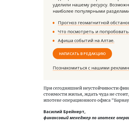
уделили нашему ресурсу. Возможн
наиболее популярными разделами 
Прогноз геомагнитной обстанов
Что посмотреть и попробовать 
Афиша событий на Алтае.
Архитектурный код начинается с
Ище
НАПИСАТЬ В РЕДАКЦИЮ
земли. Мощение крупноформатными
«Жи
плитами становится новым
Гати
стандартом благоустройства
оста
Познакомиться с нашими реклам
што
СТРОИТЕЛЬСТВО
СТР
При сегодняшней неустойчивости фин
стоимости жилья, ждать чуда не стои
ипотеке операционного офиса "Барнау
Василий Брейнерт,
финансовый менеджер по ипотеке операц