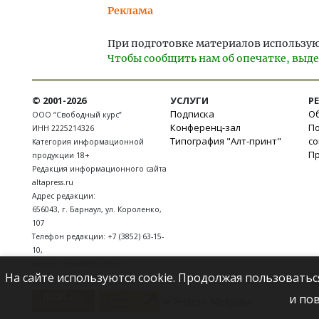
Реклама
При подготовке материалов использую
Чтобы сообщить нам об опечатке, выде
© 2001-2026
УСЛУГИ
Р
Подписка
Об
ООО “Свободный курс”
Конференц-зал
П
ИНН 2225214326
Типография "Алт-принт"
с
Категория информационной
П
продукции 18+
Редакция информационного сайта
altapress.ru
Адрес редакции:
656043
,
г. Барнаул
,
ул. Короленко,
107
Телефон редакции:
+7 (3852) 63-15-
10
,
E-mail:
news@altapress.ru
На сайте используются cookie. Продолжая пользоватьс
и по