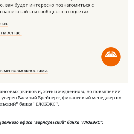
о, вам будет интересно познакомиться с
нашего сайта и сообществ в соцсетях.
ки.
на Алтае.
м новые берега. Гендиректор
Смелость архитектурных 
лищной инициативы» Юрий
Генеральный директор к
лов — о том, как девелоперу
ЗИАС — об эстетике горо
ваться на плаву, когда рынок
трендах в фасадах и разв
ными возможностями.
рмит
СТРОИТЕЛЬСТВО
ОИТЕЛЬСТВО
ансовых рынков и, хоть и медленном, но повышении
т, уверен Василий Брейнерт, финансовый менеджер по
льский" банка "ГЛОБЭКС".
ионного офиса "Барнаульский" банка "ГЛОБЭКС":