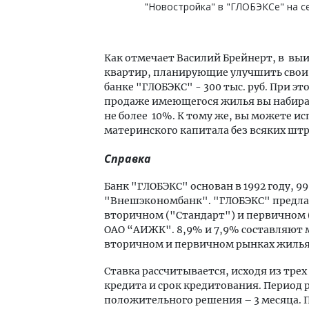
"Новостройка" в "ГЛОБЭКСе" на се
Как отмечает Василий Брейнерт, в в
квартир, планирующие улучшить свои
банке "ГЛОБЭКС" - 300 тыс. руб. При э
продаже имеющегося жилья вы набираете
не более 10%. К тому же, вы можете и
материнского капитала без всяких шт
Справка
Банк "ГЛОБЭКС" основан в 1992 году, 
"Внешэкономбанк". "ГЛОБЭКС" предла
вторичном ("Стандарт") и первичном
ОАО “АИЖК". 8,9% и 7,9% составляют
вторичном и первичном рынках жилья
Ставка рассчитывается, исходя из тре
кредита и срок кредитования. Период р
положительного решения – 3 месяца. 