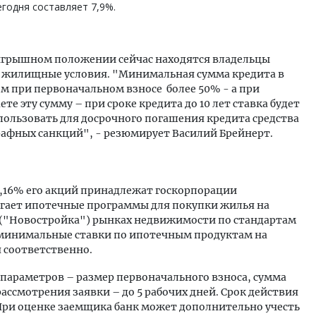
годня составляет 7,9%.
ыигрышном положении сейчас находятся владельцы
 жилищные условия. "Минимальная сумма кредита в
том при первоначальном взносе более 50% - а при
 эту сумму – при сроке кредита до 10 лет ставка будет
спользовать для досрочного погашения кредита средства
рафных санкций", - резюмирует Василий Брейнерт.
99,16% его акций принадлежат госкорпорации
гает ипотечные программы для покупки жилья на
 ("Новостройка") рынках недвижимости по стандартам
 минимальные ставки по ипотечным продуктам на
 соответственно.
х параметров – размер первоначального взноса, сумма
ассмотрения заявки – до 5 рабочих дней. Срок действия
При оценке заемщика банк может дополнительно учесть