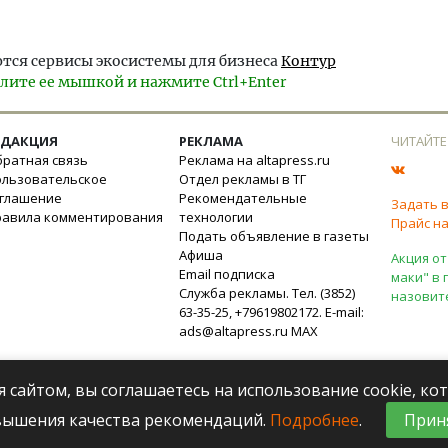
тся сервисы экосистемы для бизнеса
Контур
лите ее мышкой и нажмите Ctrl+Enter
ЕДАКЦИЯ
РЕКЛАМА
ЧИТАЙТЕ
ратная связь
Реклама на altapress.ru
ользовательское
Отдел рекламы в ТГ
оглашение
Рекомендательные
Задать 
равила комментирования
технологии
Прайс на
Подать объявление в газеты
Афиша
Акция от
Email подписка
маки" в 
Служба рекламы. Тел. (3852)
назовит
63-35-25, +79619802172. E-mail:
ads@altapress.ru
MAX
я сайтом, вы соглашаетесь на использование cookie, к
вышения качества рекомендаций.
Подробнее
.
Прин