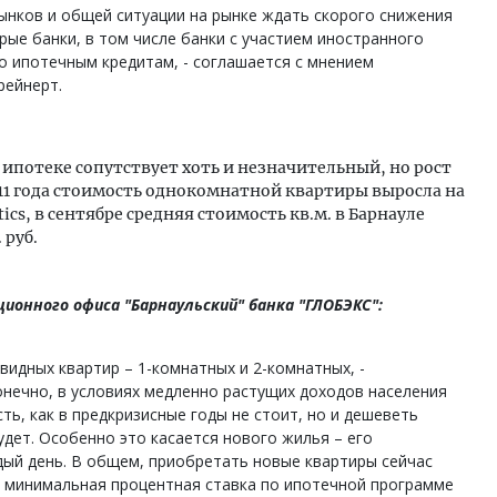
ынков и общей ситуации на рынке ждать скорого снижения
рые банки, в том числе банки с участием иностранного
о ипотечным кредитам, - соглашается с мнением
рейнерт.
ипотеке сопутствует хоть и незначительный, но рост
2011 года стоимость однокомнатной квартиры выросла на
ics, в сентябре средняя стоимость кв.м. в Барнауле
 руб.
ионного офиса "Барнаульский" банка "ГЛОБЭКС":
видных квартир – 1-комнатных и 2-комнатных, -
онечно, в условиях медленно растущих доходов населения
ть, как в предкризисные годы не стоит, но и дешеветь
дет. Особенно это касается нового жилья – его
дый день. В общем, приобретать новые квартиры сейчас
о минимальная процентная ставка по ипотечной программе