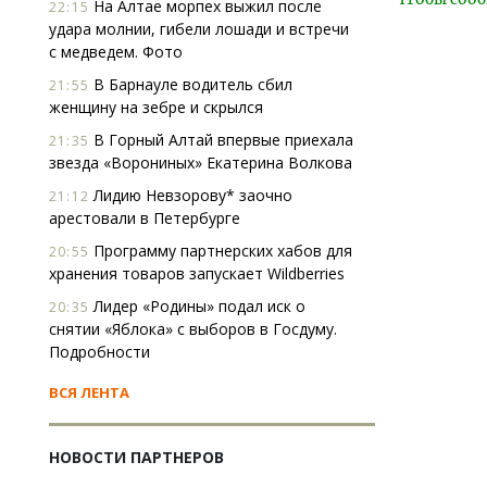
На Алтае морпех выжил после
22:15
удара молнии, гибели лошади и встречи
с медведем. Фото
В Барнауле водитель сбил
21:55
женщину на зебре и скрылся
В Горный Алтай впервые приехала
21:35
звезда «Ворониных» Екатерина Волкова
Лидию Невзорову* заочно
21:12
арестовали в Петербурге
Программу партнерских хабов для
20:55
хранения товаров запускает Wildberries
Лидер «Родины» подал иск о
20:35
снятии «Яблока» с выборов в Госдуму.
Подробности
ВСЯ ЛЕНТА
НОВОСТИ ПАРТНЕРОВ