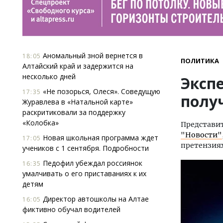
Аномальный зной вернется в
18:05
ПОЛИТИКА
Алтайский край и задержится на
несколько дней
Экспе
«Не позорься, Олеся». Соведущую
17:35
полу
Журавлева в «Натальной карте»
раскритиковали за поддержку
«Колобка»
Представит
"Новости"
Новая школьная программа ждет
17:05
претензиях
учеников с 1 сентября. Подробности
Педофил убеждал россиянок
16:35
умалчивать о его приставаниях к их
детям
Директор автошколы на Алтае
16:05
фиктивно обучал водителей