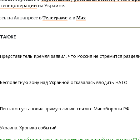
я спецоперации
на Украине.
ь на Алтапресс в
Телеграме
и в
Max
 ТАКЖЕ
Представитель Кремля заявил, что Россия не стремится раздел
Бесполетную зону над Украиной отказалась вводить НАТО
Пентагон установил прямую линию связи с Минобороны РФ
Украина. Хроника событий
щить нам об опечатке, выделите ее мышкой и нажмите Ctr