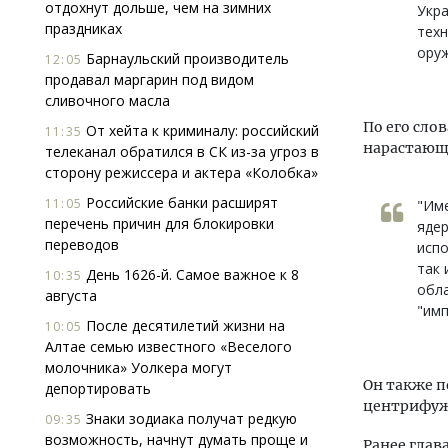
отдохнут дольше, чем на зимних
Укр
праздниках
техн
оруж
Барнаульский производитель
12:05
продавал маргарин под видом
сливочного масла
По его сло
От хейта к криминалу: российский
11:35
нарастающу
телеканал обратился в СК из-за угроз в
сторону режиссера и актера «Колобка»
Российские банки расширят
11:05
"Им
перечень причин для блокировки
яде
переводов
испо
так 
День 1626-й. Самое важное к 8
10:35
обла
августа
"имп
После десятилетий жизни на
10:05
Алтае семью известного «Веселого
молочника» Уолкера могут
Он также п
депортировать
центрифужн
Знаки зодиака получат редкую
09:35
возможность, начнут думать проще и
Ранее гла