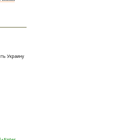
ить Украину
l+Enter