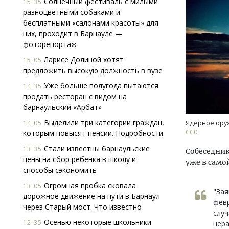
Солнечный фестиваль с милыми
15:35
разноцветными собаками и
бесплатными «салонами красоты» для
них, проходит в Барнауле —
фоторепортаж
Ларисе Долиной хотят
15:05
предложить высокую должность в вузе
Уже больше полугода пытаются
Архи
14:35
продать ресторан с видом на
зем
барнаульский «Арбат»
пли
ста
Выделили три категории граждан,
14:05
Ядерное ору
СС0
которым повысят пенсии. Подробности
СТР
Стали известны барнаульские
13:35
Собеседник
цены на сбор ребенка в школу и
уже в само
способы сэкономить
Огромная пробка сковала
13:05
"Зая
дорожное движение на пути в Барнаул
февр
через Старый мост. Что известно
случ
Осенью некоторые школьники
12:35
нера