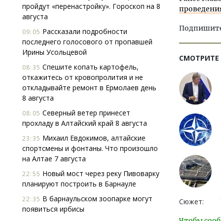
пройдут «перенастройку». Гороскоп на 8
проведени
августа
Подпишитес
Рассказали подробности
09:05
последнего голосового от пропавшей
Ирины Усольцевой
СМОТРИТЕ
Спешите копать картофель,
08:35
откажитесь от кровопролития и не
откладывайте ремонт в Ермолаев день
8 августа
Северный ветер принесет
08:05
прохладу в Алтайский край 8 августа
Михаил Евдокимов, алтайские
23:35
спортсмены и фонтаны. Что произошло
на Алтае 7 августа
Новый мост через реку Пивоварку
22:55
планируют построить в Барнауле
В барнаульском зоопарке могут
22:35
Сюжет:
появиться ирбисы
Чтобы сооб