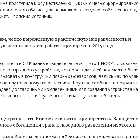
аина приступила к осуществлению НИОКР с целью формировани
ологического базиса для возможного создания собственного я
ия", - пояснил источник.
вам, четко выраженную практическую направленность и
ю активность эти работы приобрели в 2014 году.
еющиеся в СВР данные свидетельствуют, что НИОКР по создан
рного взрывного устройства, которое в дальнейшем можно был
льзовать в конструкции ядерных боезарядов, велись как по ура
и по плутониевому направлениям. Научное сообщество Украины
дает достаточными компетенциями для создания устройства ка
лозивного", так и "пушечного" типа", - указал собеседник.
одчеркнул, что Киев мог скрытно приобрести на Западе те
ого обогащения урана и лазерного разделения изотопов.
ва Минобороны РФ
Сергей Шойгу рассказал Генсеку ООН о пр