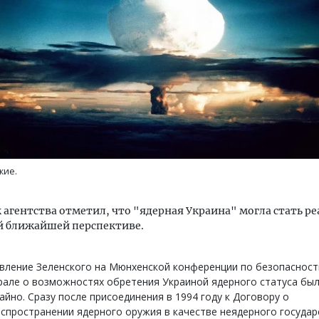
тектурный код начинается с
Ищем новые берега. Ген
ли. Мощение крупноформатными
«Жилищной инициативы»
тами становится новым
Гатилов — о том, как де
ндартом благоустройства
оставаться на плаву, ког
жие.
штормит
ОИТЕЛЬСТВО
СТРОИТЕЛЬСТВО
 агентства отметил, что "ядерная Украина" могла стать р
й ближайшей перспективе.
вление Зеленского на Мюнхенской конференции по безопасност
але о возможностях обретения Украиной ядерного статуса был
айно. Сразу после присоединения в 1994 году к Договору о
спространении ядерного оружия в качестве неядерного государ