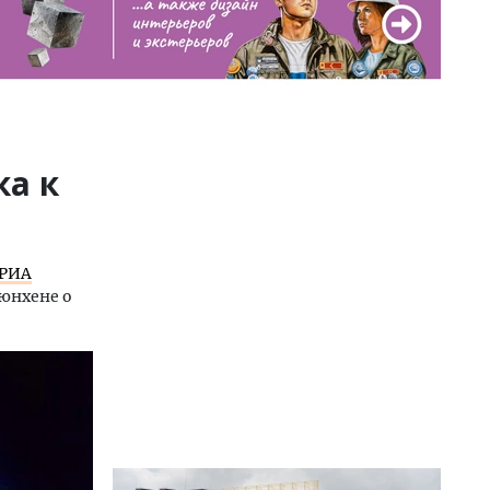
ка к
РИА
Мюнхене о