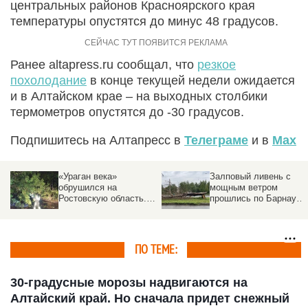
центральных районов Красноярского края
температуры опустятся до минус 48 градусов.
Ранее altapress.ru сообщал, что
резкое
похолодание
в конце текущей недели ожидается
и в Алтайском крае – на выходных столбики
термометров опустятся до -30 градусов.
Подпишитесь на Алтапресс в
Телеграме
и в
Max
Залповый ливень с
В Барнауле наступил
мощным ветром
период затяжных
прошлись по Барнаулу
дождей. Сколько
и повалили деревья
продлится
ПО ТЕМЕ:
30-градусные морозы надвигаются на
Алтайский край. Но сначала придет снежный