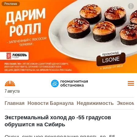
Реклама
To
F7
7 августа
Главная
Новости Барнаула
Недвижимость
Эконом
Экстремальный холод до -55 градусов
обрушится на Сибирь
Очень сильное похолодание вплоть до -55