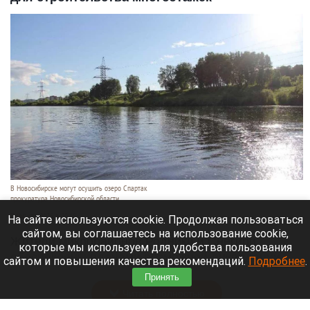
В Новосибирске могут осушить озеро Спартак
прокуратура Новосибирской области
7 августа 2026 в 20:15
На сайте используются cookie. Продолжая пользоваться
сайтом, вы соглашаетесь на использование cookie,
Жители микрорайонов Родники и Снегири
которые мы используем для удобства пользования
обеспокоены планами возможной ликвидации
сайтом и повышения качества рекомендаций.
Подробнее
.
озера Спартак.
Принять
Читать полностью