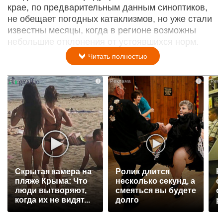
крае, по предварительным данным синоптиков,
не обещает погодных катаклизмов, но уже стали
известны месяцы, когда в регионе возможны
небольшие отклонения от устоявшихся норм.
Читать полностью
i
i
Скрытая камера на
Ролик длится
К
пляже Крыма: Что
несколько секунд, а
о
люди вытворяют,
смеяться вы будете
о
когда их не видят...
долго
р