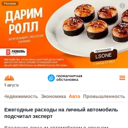
Реклама
To
F7
9 августа
а
Недвижимость
Экономика
Авто
Промышленность
Ежегодные расходы на личный автомобиль
подсчитал эксперт
Владение личным автомобилем в среднем