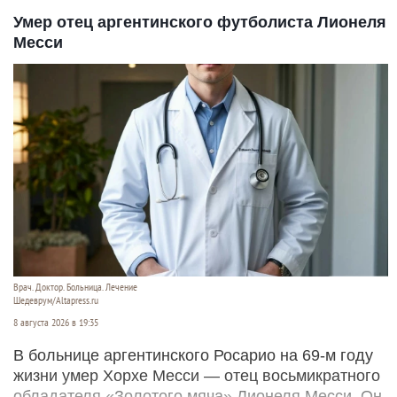
Умер отец аргентинского футболиста Лионеля
Месси
Врач. Доктор. Больница. Лечение
Шедеврум/Altapress.ru
8 августа 2026 в 19:35
В больнице аргентинского Росарио на 69-м году
жизни умер Хорхе Месси — отец восьмикратного
обладателя «Золотого мяча» Лионеля Месси. Он