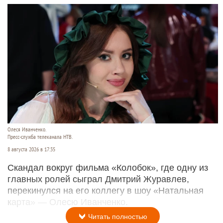
Олеся Иванченко.
Пресс-служба телеканала НТВ.
8 августа 2026 в 17:35
Скандал вокруг фильма «Колобок», где одну из
главных ролей сыграл Дмитрий Журавлев,
перекинулся на его коллегу в шоу «Натальная
карта» — Олесю Иванченко.
Читать полностью