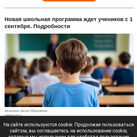
Новая школьная программа ждет учеников с 1
сентября. Подробности
Школьники. Школа. Образование.
shedevrum.ai
8 августа 2026 в 17:05
На сайте используются cookie. Продолжая пользоваться
сайтом, вы соглашаетесь на использование cookie,
С 1 сентября российские школьники начнут
которые мы используем для удобства пользования