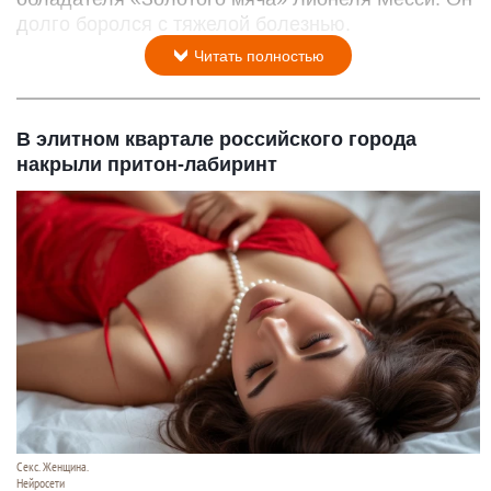
долго боролся с тяжелой болезнью.
Читать полностью
В элитном квартале российского города
накрыли притон-лабиринт
Секс. Женщина.
Нейросети