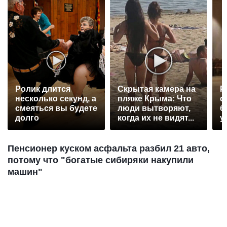
Ролик длится
Скрытая камера на
Р
несколько секунд, а
пляже Крыма: Что
с
смеяться вы будете
люди вытворяют,
б
долго
когда их не видят...
у
Пенсионер куском асфальта разбил 21 авто,
потому что "богатые сибиряки накупили
машин"