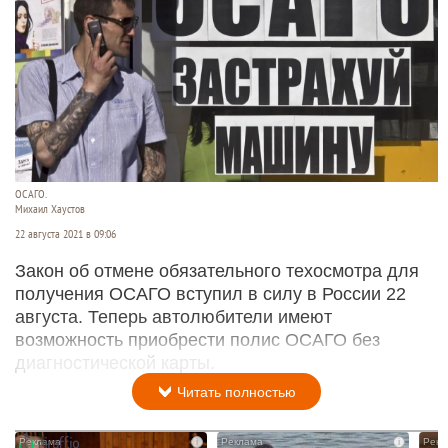
ОСАГО.
Михаил Хаустов
22 августа 2021 в 09:06
Закон об отмене обязательного техосмотра для
получения ОСАГО вступил в силу в России 22
августа. Теперь автолюбители имеют
возможность приобрести полис ОСАГО без
диагностической карты.
Читать полностью
i
i