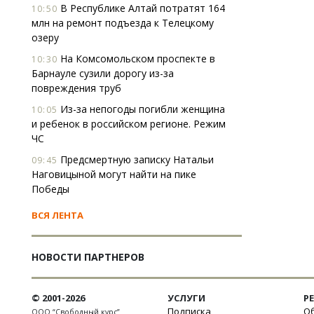
В Республике Алтай потратят 164
10:50
млн на ремонт подъезда к Телецкому
озеру
На Комсомольском проспекте в
10:30
Барнауле сузили дорогу из-за
повреждения труб
Из-за непогоды погибли женщина
10:05
и ребенок в российском регионе. Режим
ЧС
Предсмертную записку Натальи
09:45
Наговицыной могут найти на пике
Победы
ВСЯ ЛЕНТА
НОВОСТИ ПАРТНЕРОВ
© 2001-2026
УСЛУГИ
Р
Подписка
Об
ООО “Свободный курс”