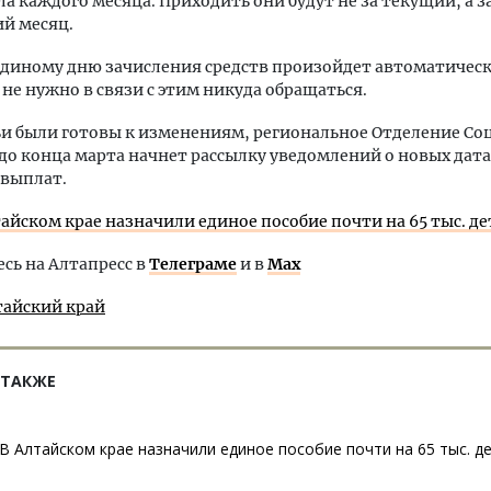
ла каждого месяца. Приходить они будут не за текущий, а з
й месяц.
единому дню зачисления средств произойдет автоматическ
не нужно в связи с этим никуда обращаться.
и были готовы к изменениям, региональное Отделение Со
до конца марта начнет рассылку уведомлений о новых дата
 выплат.
тайском крае назначили единое пособие почти на 65 тыс. де
ь на Алтапресс в
Телеграме
и в
Max
тайский край
 ТАКЖЕ
В Алтайском крае назначили единое пособие почти на 65 тыс. д