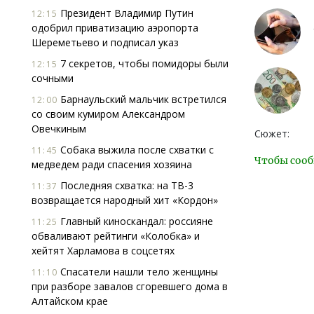
Президент Владимир Путин
12:15
одобрил приватизацию аэропорта
Шереметьево и подписал указ
7 секретов, чтобы помидоры были
12:15
сочными
Барнаульский мальчик встретился
12:00
со своим кумиром Александром
Овечкиным
Сюжет:
Собака выжила после схватки с
11:45
Чтобы сооб
медведем ради спасения хозяина
Последняя схватка: на ТВ-3
11:37
возвращается народный хит «Кордон»
Главный киноскандал: россияне
11:25
обваливают рейтинги «Колобка» и
хейтят Харламова в соцсетях
Спасатели нашли тело женщины
11:10
при разборе завалов сгоревшего дома в
Алтайском крае