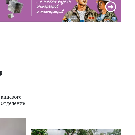
в
еринского
Отделение