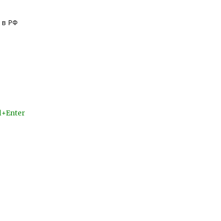
 в РФ
l+Enter