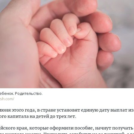
м новые берега. Гендиректор
Смелость архитектурных 
лищной инициативы» Юрий
Генеральный директор к
лов — о том, как девелоперу
ЗИАС — об эстетике горо
ваться на плаву, когда рынок
трендах в фасадах и разв
рмит
СТРОИТЕЛЬСТВО
ОИТЕЛЬСТВО
ебенок. Родительство.
ash.com/
июня этого года, в стране установят единую дату выплат из
го капитала на детей до трех лет.
йского края, которые оформили пособие, начнут получать