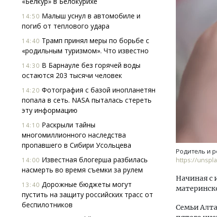
«Белкур» в Белокурихе
Малыш уснул в автомобиле и
14:50
погиб от теплового удара
Трамп принял меры по борьбе с
14:40
«родильным туризмом». Что известно
В Барнауле без горячей воды
14:30
остаются 203 тысячи человек
Архитектурный код начинается с
Ище
Фотография с базой инопланетян
14:20
земли. Мощение крупноформатными
«Жи
попала в сеть. NASA пыталась стереть
плитами становится новым
Гати
эту информацию
стандартом благоустройства
оста
што
Раскрыли тайны
14:10
СТРОИТЕЛЬСТВО
многомиллионного наследства
СТР
пропавшего в Сибири Усольцева
Родитель и р
Известная блогерша разбилась
14:00
https://unspl
насмерть во время съемки за рулем
Начиная с 
Дорожные бюджеты могут
13:40
материнско
пустить на защиту российских трасс от
беспилотников
Семьи Алта