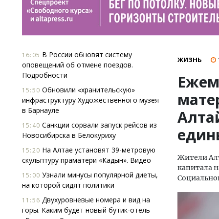
В России обновят систему
16:05
ЖИЗНЬ
оповещений об отмене поездов.
Подробности
Ежем
Обновили «хранительскую»
15:50
мате
инфраструктуру Художественного музея
в Барнауле
Алтай
Санкции сорвали запуск рейсов из
15:40
един
Новосибирска в Белокуриху
На Алтае установят 39-метровую
15:20
Жители Алт
скульптуру праматери «Кадын». Видео
капитала н
Узнали минусы популярной диеты,
15:00
Социальног
на которой сидят политики
Двухуровневые номера и вид на
11:56
горы. Каким будет новый бутик-отель