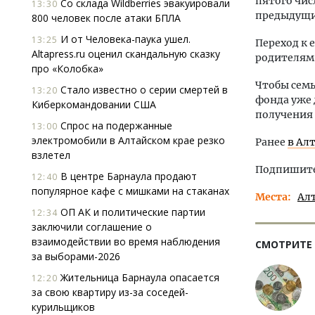
пятого чис
Со склада Wildberries эвакуировали
13:30
предыдущи
800 человек после атаки БПЛА
И от Человека-паука ушел.
13:25
Переход к 
Altapress.ru оценил скандальную сказку
родителям 
про «Колобка»
Чтобы семь
Стало известно о серии смертей в
13:20
фонда уже 
Киберкомандовании США
получения
Спрос на подержанные
13:00
электромобили в Алтайском крае резко
Ранее
в Ал
взлетел
Подпишитес
В центре Барнаула продают
12:40
популярное кафе с мишками на стаканах
Места
Ал
ОП АК и политические партии
12:34
заключили соглашение о
взаимодействии во время наблюдения
СМОТРИТЕ
за выборами-2026
Жительница Барнаула опасается
12:20
за свою квартиру из-за соседей-
курильщиков