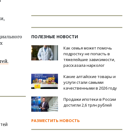
а
и,
ПОЛЕЗНЫЕ НОВОСТИ
циального
х
Как семья может помочь
подростку не попасть в
тяжелейшие зависимости,
тей.
рассказала нарколог
Какие алтайские товары и
услуги стали самыми
качественными в 2026 году
Продажи ипотеки в России
достигли 2,6 трлн рублей
РАЗМЕСТИТЬ НОВОСТЬ
етей