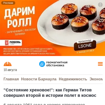
Реклама
To
F7
10 августа
Главная
Новости Барнаула
Недвижимость
Эконом
"Состояние хреновое!": как Герман Титов
совершил второй в истории полет в космос
6 августа 1961 года в космос отправился