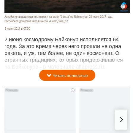
Алтайские школьницы посмотрели на старт "Союза" на Байконуре. 28 июля 2017 года.
Российское движение школьников vk.com/skm_rus
2 июня 2019 в 07:30
2 июня космодрому Байконур исполняется 64
года. За это время через него прошли не одна
ракета, и уж, тем более, не один космонавт. О
странных традициях, которых придерживаются
на Байконуре - в материале altapress.ru.
Читать полностью
i