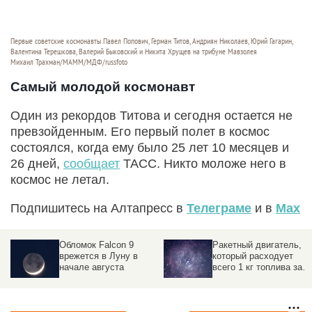
Первые советские космонавты Павел Попович, Герман Титов, Андриян Николаев, Юрий Гагарин,
Валентина Терешкова, Валерий Быковский и Никита Хрущев на трибуне Мавзолея
Михаил Трахман/МАММ/МДФ/russfoto
Самый молодой космонавт
Один из рекордов Титова и сегодня остается не
превзойденным. Его первый полет в космос
состоялся, когда ему было 25 лет 10 месяцев и
26 дней,
сообщает
ТАСС. Никто моложе него в
космос не летал.
Подпишитесь на Алтапресс в
Телеграме
и в
Max
Обломок Falcon 9
Ракетный двигатель,
врежется в Луну в
который расходует
начале августа
всего 1 кг топлива за 6
минут