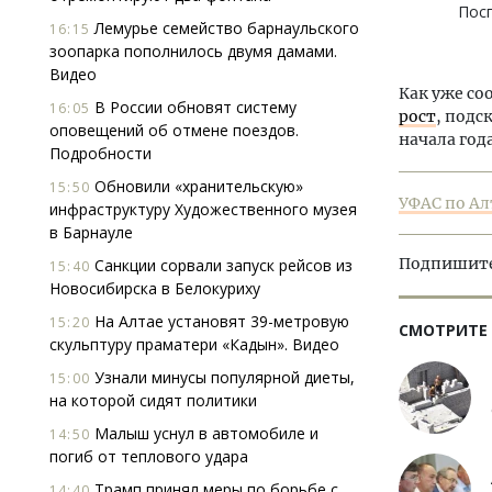
Пос
Лемурье семейство барнаульского
16:15
зоопарка пополнилось двумя дамами.
Видео
Как уже со
В России обновят систему
16:05
рост
, подс
оповещений об отмене поездов.
начала год
Подробности
Обновили «хранительскую»
15:50
УФАС по Ал
инфраструктуру Художественного музея
в Барнауле
Подпишитес
Санкции сорвали запуск рейсов из
15:40
Новосибирска в Белокуриху
На Алтае установят 39-метровую
15:20
СМОТРИТЕ
скульптуру праматери «Кадын». Видео
Узнали минусы популярной диеты,
15:00
на которой сидят политики
Малыш уснул в автомобиле и
14:50
погиб от теплового удара
Трамп принял меры по борьбе с
14:40