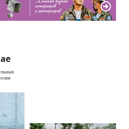
рае
ельных
оссии