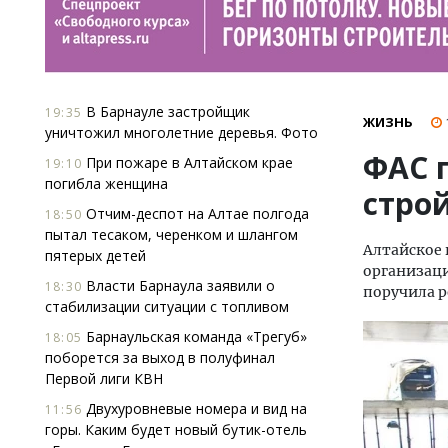
В Барнауле застройщик
19:35
ЖИЗНЬ
уничтожил многолетние деревья. Фото
ФАС 
При пожаре в Алтайском крае
19:10
погибла женщина
стро
Отчим-деспот на Алтае полгода
18:50
пытал тесаком, черенком и шлангом
​Алтайское
пятерых детей
организаци
Власти Барнаула заявили о
18:30
поручила 
стабилизации ситуации с топливом
Барнаульская команда «Трегуб»
18:05
поборется за выход в полуфинал
Первой лиги КВН
Двухуровневые номера и вид на
11:56
горы. Каким будет новый бутик-отель