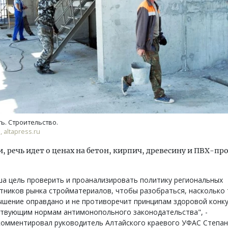
ость архитектурных идей.
Ищем новые берега. Ген
еральный директор компании
«Жилищной инициативы»
 — об эстетике городов,
Гатилов — о том, как де
дах в фасадах и развитии рынка
оставаться на плаву, ког
ь. Строительство.
штормит
 altapress.ru
ОИТЕЛЬСТВО
СТРОИТЕЛЬСТВО
и, речь идет о ценах на бетон, кирпич, древесину и ПВХ-п
а цель проверить и проанализировать политику региональных
тников рынка стройматериалов, чтобы разобраться, насколько
шение оправдано и не противоречит принципам здоровой конку
ствующим нормам антимонопольного законодательства", -
комментировал руководитель Алтайского краевого УФАС Степан