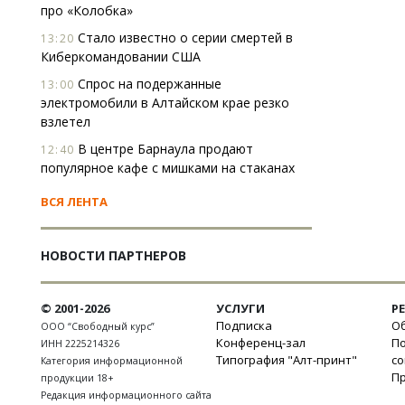
про «Колобка»
Стало известно о серии смертей в
13:20
Киберкомандовании США
Спрос на подержанные
13:00
электромобили в Алтайском крае резко
взлетел
В центре Барнаула продают
12:40
популярное кафе с мишками на стаканах
ВСЯ ЛЕНТА
НОВОСТИ ПАРТНЕРОВ
© 2001-2026
УСЛУГИ
Р
Подписка
Об
ООО “Свободный курс”
Конференц-зал
П
ИНН 2225214326
Типография "Алт-принт"
с
Категория информационной
П
продукции 18+
Редакция информационного сайта