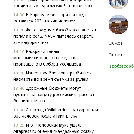
«родильным туризмом». Что известно
В Барнауле без горячей воды
14:30
остаются 203 тысячи человек
Фотография с базой инопланетян
14:20
попала в сеть. NASA пыталась стереть
эту информацию
Сюжет:
Раскрыли тайны
14:10
Сюжет:
многомиллионного наследства
пропавшего в Сибири Усольцева
Чтобы сооб
Известная блогерша разбилась
14:00
насмерть во время съемки за рулем
Дорожные бюджеты могут
13:40
пустить на защиту российских трасс от
беспилотников
Со склада Wildberries эвакуировали
13:30
800 человек после атаки БПЛА
И от Человека-паука ушел.
13:25
Altapress.ru оценил скандальную сказку