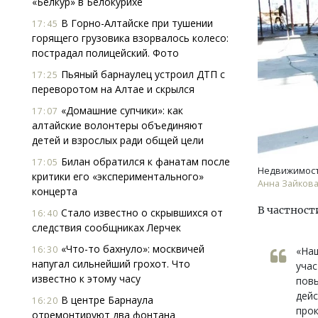
«Белкур» в Белокурихе
В Горно-Алтайске при тушении
17:45
горящего грузовика взорвалось колесо:
пострадал полицейский. Фото
Пьяный барнаулец устроил ДТП с
17:25
переворотом на Алтае и скрылся
«Домашние супчики»: как
17:07
Архитектурный код начинается с
Смел
алтайские волонтеры объединяют
земли. Мощение крупноформатными
Ген
детей и взрослых ради общей цели
плитами становится новым
ЗИАС
Билан обратился к фанатам после
17:05
стандартом благоустройства
трен
Недвижимост
критики его «экспериментального»
Анна Зайкова,
СТРОИТЕЛЬСТВО
СТР
концерта
В частност
Стало известно о скрывшихся от
16:40
следствия сообщниках Лерчек
«Что-то бахнуло»: москвичей
16:30
«Наш
напугал сильнейший грохот. Что
учас
известно к этому часу
повы
дей
В центре Барнаула
16:20
про
отремонтируют два фонтана