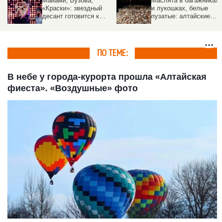
Майами, Бузова,
Маслята в багажниках
«Краски»: звездный
и лукошках, белые
десант готовится к
пузатые: алтайские
выступлениям на
грибники показали сво
Алтае
трофеи
ПО ТЕМЕ:
В небе у города-курорта прошла «Алтайская
фиеста». «Воздушные» фото