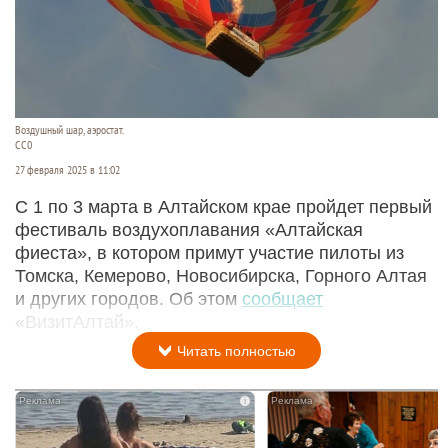
Воздушный шар, аэростат.
СС0
27 февраля 2025 в 11:02
С 1 по 3 марта в Алтайском крае пройдет первый
фестиваль воздухоплавания «Алтайская
фиеста», в котором примут участие пилоты из
Томска, Кемерово, Новосибирска, Горного Алтая
и других городов. Об этом
сообщает
«ВизитАлтай».
Читать полностью
i