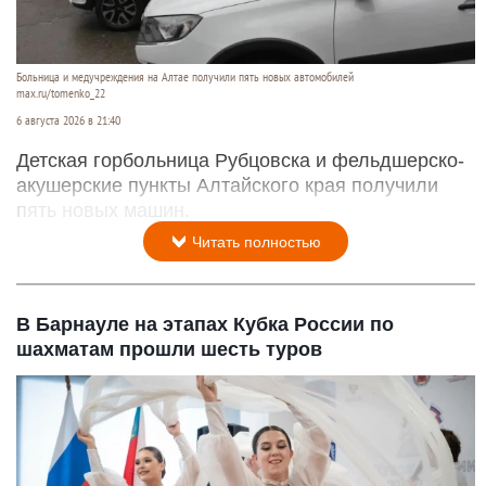
Больница и медучреждения на Алтае получили пять новых автомобилей
max.ru/tomenko_22
6 августа 2026 в 21:40
Детская горбольница Рубцовска и фельдшерско-
акушерские пункты Алтайского края получили
пять новых машин.
Читать полностью
В Барнауле на этапах Кубка России по
шахматам прошли шесть туров