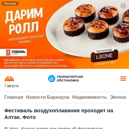
Реклама
To
F7
7 августа
Главная
Новости Барнаула
Недвижимость
Эконом
Фестиваль воздухоплавания проходит на
Алтае. Фото
В Усть-Коксе открыли первый фестиваль