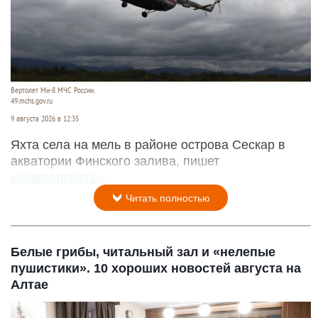
Вертолет Ми-8 МЧС России.
49.mchs.gov.ru
9 августа 2026 в 12:35
Яхта села на мель в районе острова Сескар в
акватории Финского залива, пишет
«Коммерсантъ»
.
Читать полностью
Белые грибы, читальный зал и «нелепые
пушистики». 10 хороших новостей августа на
Алтае