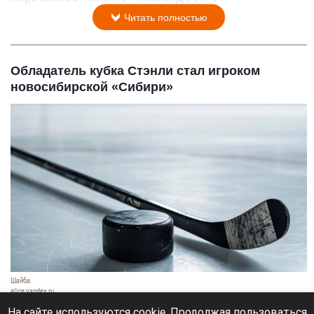
Читать полностью
Обладатель кубка Стэнли стал игроком
новосибирской «Сибири»
Шайба.
alice.yandex.ru
9 августа 2026 в 11:35
На сайте используются cookie. Продолжая пользоваться