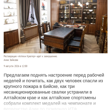
Реставрация «Аптеки Крюгер» идет к завершению.
Анна Зайкова
9 августа 2026 в 12:00
Предлагаем поднять настроение перед рабочей
неделей и почитать, как двух человек спасли из
крупного пожара в Бийске, как три
несанкционированные свалки устранили в
Алтайском крае и как алтайские спортсмены
собрали комплект медалей на чемпионате и
первенстве Азии по тхэквондо ИТФ.