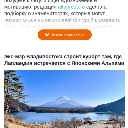
похудеть к лету, и ищет вдохновение и
мотивацию, редакция
altapress.ru
сделала
подборку о знаменитостях, которые могут
похвастаться великолепной фигурой в возрасте
за 30, за 40 и даже за 50. Как им это удается?
Читать полностью
Экс-мэр Владивостока строит курорт там, где
Лапландия встречается с Японскими Альпами