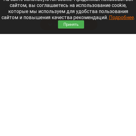
сайтом, вы соглашаетесь на использование cookie,
Евгений Кузнецов официально стал игроком
которые мы используем для удобства пользования
новосибирской «Сибири».
сайтом и повышения качества рекомендаций.
Подробнее
.
Читать полностью
Принять
«Веселый молочник» купил билет до
Стамбула