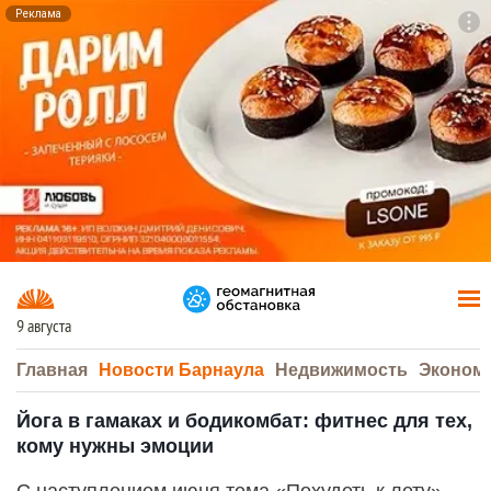
Реклама
To
F7
9 августа
Главная
Новости Барнаула
Недвижимость
Эконом
Йога в гамаках и бодикомбат: фитнес для тех,
кому нужны эмоции
С наступлением июня тема «Похудеть к лету»