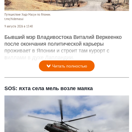
Путешествие Хидэ Масуи по Японии.
t.me/hidemasui
9 августа 2026 в 13:40
Бывший мэр Владивостока Виталий Веркеенко
после окончания политической карьеры
проживает в Японии и строит там курорт с
виллами в духе Лапландии.
Читать полностью
SOS: яхта села мель возле маяка