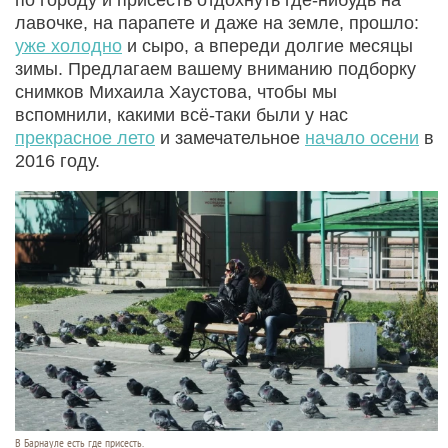
лавочке, на парапете и даже на земле, прошло:
уже холодно
и сыро, а впереди долгие месяцы
зимы. Предлагаем вашему вниманию подборку
снимков Михаила Хаустова, чтобы мы
вспомнили, какими всё-таки были у нас
прекрасное лето
и замечательное
начало осени
в
2016 году.
В Барнауле есть где присесть.