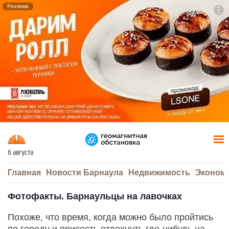
Реклама
To
F7
6 августа
Главная
Новости Барнаула
Недвижимость
Эконом
Фотофакты. Барнаульцы на лавочках
Похоже, что время, когда можно было пройтись
по городу и присесть отдохнуть где-нибудь на