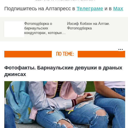
Подпишитесь на Алтапресс в
Телеграме
и в
Max
Фотоподборка о
Иосиф Кобзон на Алтае.
барнаульских
Фотоподборка
кондукторах, которых
предложили уволить,
потому что это
"прошлый век"
ПО ТЕМЕ:
Фотофакты. Барнаульские девушки в драных
джинсах