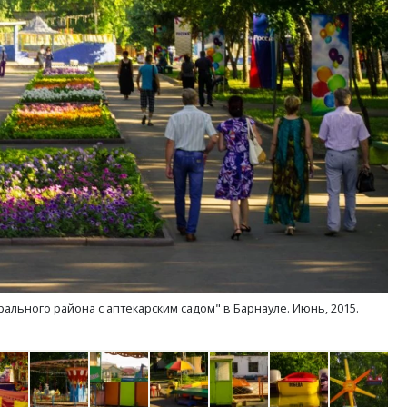
м новые берега. Гендиректор
Архитектурный код начин
лищной инициативы» Юрий
земли. Мощение крупно
лов — о том, как девелоперу
плитами становится нов
ваться на плаву, когда рынок
стандартом благоустрой
рмит
СТРОИТЕЛЬСТВО
ОИТЕЛЬСТВО
льного района с аптекарским садом" в Барнауле. Июнь, 2015.