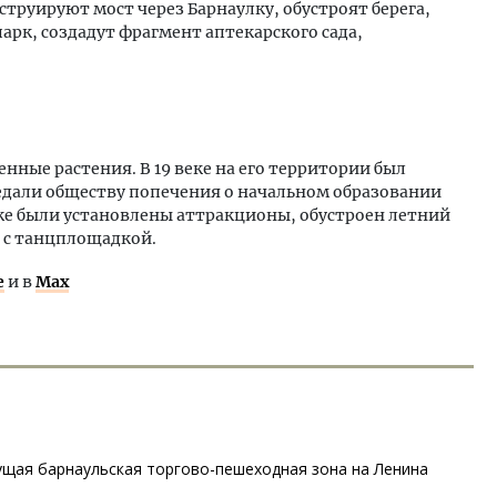
струируют мост через Барнаулку, обустроят берега,
арк, создадут фрагмент аптекарского сада,
енные растения. В 19 веке на его территории был
ередали обществу попечения о начальном образовании
 уже были установлены аттракционы, обустроен летний
 с танцплощадкой.
е
и в
Max
ущая барнаульская торгово-пешеходная зона на Ленина