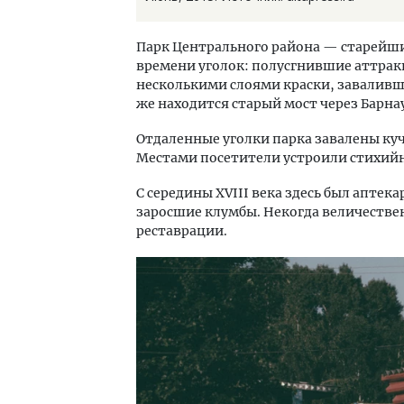
Парк Центрального района — старейший
времени уголок: полусгнившие аттрак
несколькими слоями краски, заваливши
же находится старый мост через Барна
Отдаленные уголки парка завалены ку
Местами посетители устроили стихий
С середины XVIII века здесь был аптек
заросшие клумбы. Некогда величествен
реставрации.