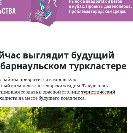
ейчас выглядит будущий
 барнаульском туркластере
о района превратится в городскую
ый комплекс с аптекарским садом. Такую цель
ешившая создать в краевой столице
туристический
аходистя на месте будущего комплекса.