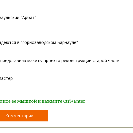
наульский "Арбат"
адеются в "горнозаводском Барнауле"
представила макеты проекта реконструкции старой части
ластер
лите ее мышкой и нажмите Ctrl+Enter
Комментарии