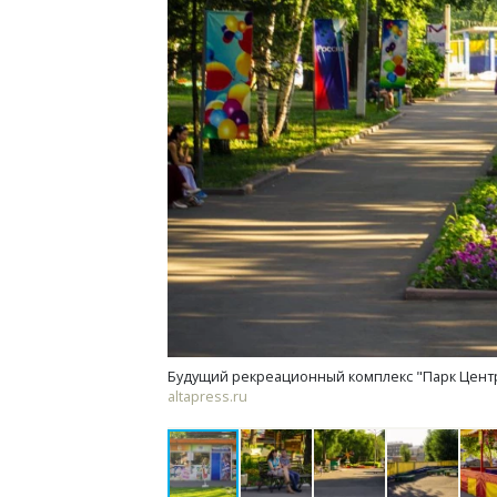
Смелость архитектурных идей.
Ище
Генеральный директор компании
«Жи
ЗИАС — об эстетике городов,
Гати
трендах в фасадах и развитии рынка
оста
што
СТРОИТЕЛЬСТВО
СТР
Будущий рекреационный комплекс "Парк Центра
altapress.ru