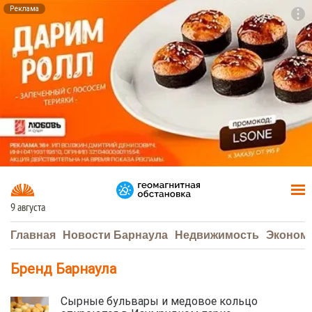
Реклама
To
F7
9 августа
Главная
Новости Барнаула
Недвижимость
Эконом
Бренд Барнаула
Сырные бульвары и медовое кольцо