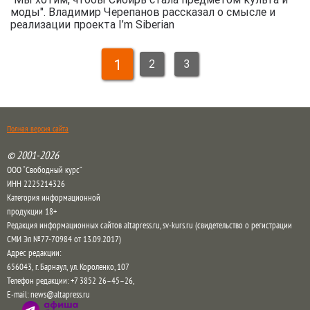
моды". Владимир Черепанов рассказал о смысле и
реализации проекта I’m Siberian
1
2
3
Полная версия сайта
© 2001-2026
ООО “Свободный курс”
ИНН 2225214326
Категория информационной
продукции 18+
Редакция информационных сайтов altapress.ru, sv-kurs.ru (свидетельство о регистрации
СМИ Эл №77-70984 от 13.09.2017)
Адрес редакции:
656043
,
г. Барнаул
,
ул. Короленко, 107
Телефон редакции:
+7 3852 26–45–26
,
E-mail:
news@altapress.ru