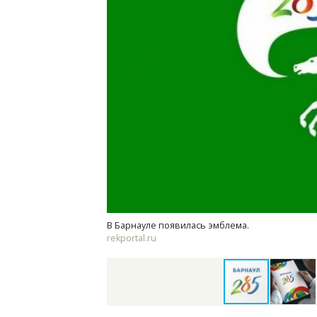
Смелость архитектурных идей.
Архи
Генеральный директор компании
зем
ЗИАС — об эстетике городов,
пли
трендах в фасадах и развитии рынка
ста
СТРОИТЕЛЬСТВО
СТР
В Барнауле появилась эмблема.
rekportal.ru