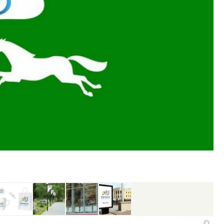
тектурный код начинается с
Ищем новые берега. Ген
ли. Мощение крупноформатными
«Жилищной инициативы»
тами становится новым
Гатилов — о том, как де
ндартом благоустройства
оставаться на плаву, ког
штормит
ОИТЕЛЬСТВО
СТРОИТЕЛЬСТВО