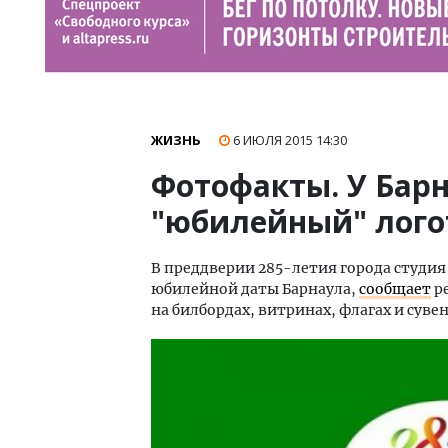
ЖИЗНЬ
6 ИЮЛЯ 2015
14:30
Фотофакты. У Бар
"юбилейный" лого
В преддверии 285-летия города студи
юбилейной даты Барнаула,
сообщает
ре
на билбордах, витринах, флагах и сув