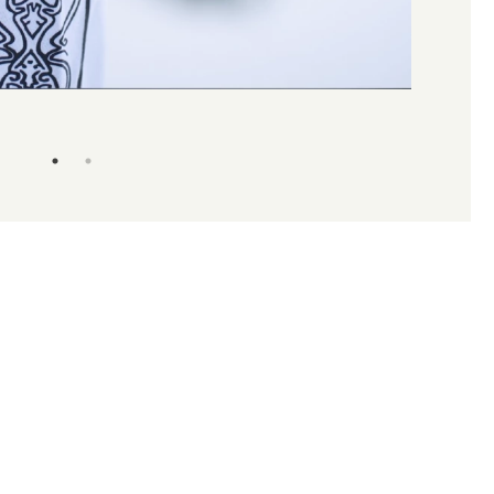
Бренд Уч-С
vk.com/uch
: