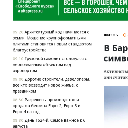
Архитектурный код начинается с
09:20
ЖИЗНЬ
земли. Мощение крупноформатными
плитами становится новым стандартом
В Ба
благоустройства
симв
Грузовой самолет столкнулся с
09:10
неопознанным объектом над
аэропортом
Активист
они считаю
Дорогие строители, девелоперы,
09:00
все кто возводит новое жилье, с
праздником
Разрешены производство и
08:50
продажа бензина Евро-2, Евро-3 и
Евро-4 на год
День 1624-й. Самое важное к 6
08:30
августа