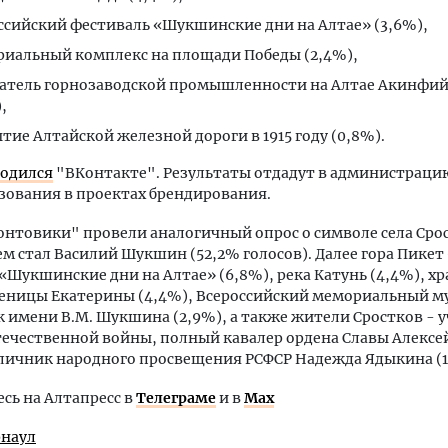
ссийский фестиваль «Шукшинские дни на Алтае» (3,6%),
иальный комплекс на площади Победы (2,4%),
атель горнозаводской промышленности на Алтае Акинфи
,
тие Алтайской железной дороги в 1915 году (0,8%).
одился
"ВКонтакте". Результаты отдадут в администраци
зования в проектах брендирования.
нтовики" провели аналогичный опрос о символе села Сро
м стал Василий Шукшин (52,2% голосов). Далее гора Пикет 
«Шукшинские дни на Алтае» (6,8%), река Катунь (4,4%), х
еницы Екатерины (4,4%), Всероссийский мемориальный м
 имени В.М. Шукшина (2,9%), а также жители Сростков - 
ечественной войны, полный кавалер ордена Славы Алексе
тличник народного просвещения РСФСР Надежда Ядыкина (
ь на Алтапресс в
Телеграме
и в
Max
рнаул