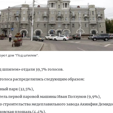
ти договорились увеличить
Двухуровневые номера и в
авки топлива на независимые
Каким будет новый апарт
«Белкур» в Белокурихе
руют дом "Под шпилем".
а
РЕБИТЕЛЬ
ДОМА И КВАРТИРЫ
д шпилем» отдали 39,7% голосов.
голоса распределились следующим образом:
ный парк (32,5%),
тель первой паровой машины Иван Ползунов (9,9%),
о строительства медеплавильного завода Акинфия Демидов
овская площадь (4,4%),