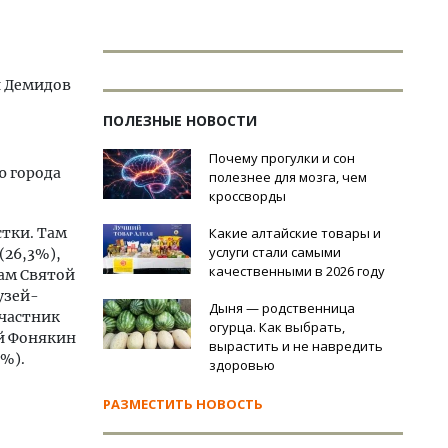
й Демидов
ПОЛЕЗНЫЕ НОВОСТИ
Почему прогулки и сон
ю города
полезнее для мозга, чем
кроссворды
стки. Там
Какие алтайские товары и
услуги стали самыми
(26,3%),
качественными в 2026 году
рам Святой
узей-
Дыня — родственница
участник
огурца. Как выбрать,
й Фонякин
вырастить и не навредить
1%).
здоровью
РАЗМЕСТИТЬ НОВОСТЬ