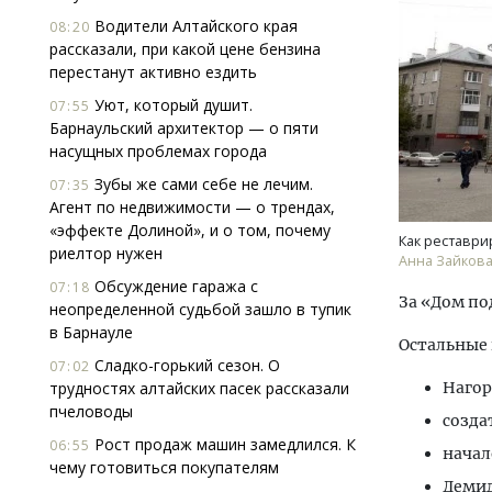
Водители Алтайского края
08:20
рассказали, при какой цене бензина
перестанут активно ездить
Уют, который душит.
07:55
Барнаульский архитектор — о пяти
насущных проблемах города
Зубы же сами себе не лечим.
Влас
07:35
Агент по недвижимости — о трендах,
пост
«эффекте Долиной», и о том, почему
АЗС
Как реставри
риелтор нужен
Анна Зайков
Обсуждение гаража с
ПОТ
07:18
За «Дом по
неопределенной судьбой зашло в тупик
в Барнауле
Остальные 
Сладко-горький сезон. О
07:02
трудностях алтайских пасек рассказали
Нагор
пчеловоды
созда
Рост продаж машин замедлился. К
06:55
начал
чему готовиться покупателям
Демид