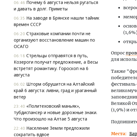
Почему 6 августа нельзя ругаться
06:46
всеро
и давать в долг. Приметы
мемор
На заводе в Брянске нашли тайник
06:35
времен СССР
основ
(1,6%)
Страховые компании почти не
06:20
организуют восстановление машин по
откры
ОСАГО
Опрос
пров
Стрельцы отправятся в путь,
06:18
для исполь
Козероги получат предложение, а Весы
встретят романтику. Гороскоп на 6
Также "фро
августа
победителе
Шторм обрушится на Алтайский
фестиваль 
06:02
край 6 августа: ливни, град и ураганный
великомуч
ветер
заповедник
Великой От
«Политеховский маньяк»,
23:40
(1,9%) и о
тубдиспансер и новые дорожные знаки.
Что произошло на Алтае 5 августа
Подпишитес
Население Земли предложили
22:40
Места
Ба
сократить вдвое