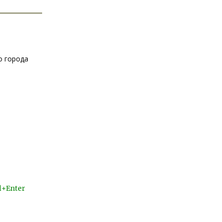
о города
l+Enter