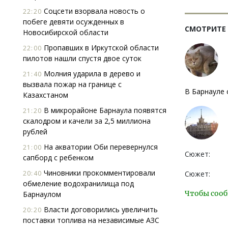
Соцсети взорвала новость о
22:20
побеге девяти осужденных в
СМОТРИТЕ
Новосибирской области
Пропавших в Иркутской области
22:00
пилотов нашли спустя двое суток
Молния ударила в дерево и
21:40
вызвала пожар на границе с
В Барнауле
Казахстаном
В микрорайоне Барнаула появятся
21:20
скалодром и качели за 2,5 миллиона
рублей
На акватории Оби перевернулся
21:00
Сюжет:
сапборд с ребенком
Чиновники прокомментировали
20:40
Сюжет:
обмеление водохранилища под
Чтобы сооб
Барнаулом
Власти договорились увеличить
20:20
поставки топлива на независимые АЗС