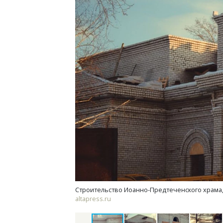
Ищем новые берега. Гендиректор
Архи
«Жилищной инициативы» Юрий
зем
Гатилов — о том, как девелоперу
пли
оставаться на плаву, когда рынок
ста
штормит
СТР
СТРОИТЕЛЬСТВО
Строительство Иоанно-Предтеченского храма, 
altapress.ru