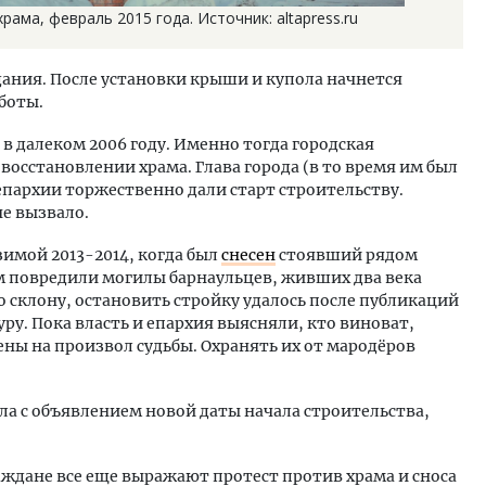
ма, февраль 2015 года. Источник: altapress.ru
ания. После установки крыши и купола начнется
боты.
в далеком 2006 году. Именно тогда городская
осстановлении храма. Глава города (в то время им был
епархии торжественно дали старт строительству.
е вызвало.
зимой 2013-2014, когда был
снесен
стоявший рядом
м повредили могилы барнаульцев, живших два века
о склону, остановить стройку удалось после публикаций
ру. Пока власть и епархия выясняли, кто виноват,
ны на произвол судьбы. Охранять их от мародёров
ла с объявлением новой даты начала строительства,
ждане все еще выражают протест против храма и сноса