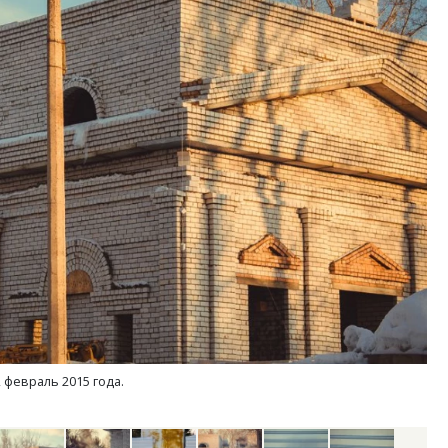
тектурный код начинается с
Смелость архитектурных 
ли. Мощение крупноформатными
Генеральный директор к
тами становится новым
ЗИАС — об эстетике горо
ндартом благоустройства
трендах в фасадах и разв
ОИТЕЛЬСТВО
СТРОИТЕЛЬСТВО
февраль 2015 года.