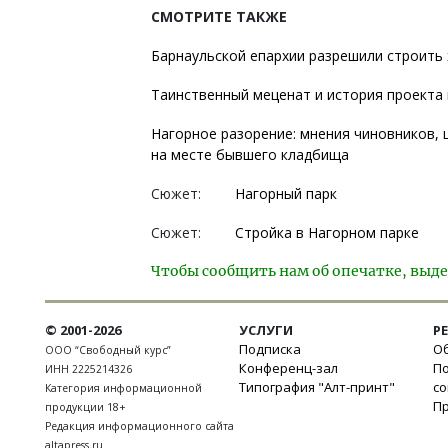
СМОТРИТЕ ТАКЖЕ
Барнаульской епархии разрешили строить 
Таинственный меценат и история проекта
Нагорное разорение: мнения чиновников, 
на месте бывшего кладбища
Сюжет:
Нагорный парк
Сюжет:
Стройка в Нагорном парке
Чтобы сообщить нам об опечатке, выде
© 2001-2026
УСЛУГИ
Р
Подписка
Об
ООО “Свободный курс”
Конференц-зал
П
ИНН 2225214326
Типография "Алт-принт"
с
Категория информационной
П
продукции 18+
Редакция информационного сайта
altapress.ru