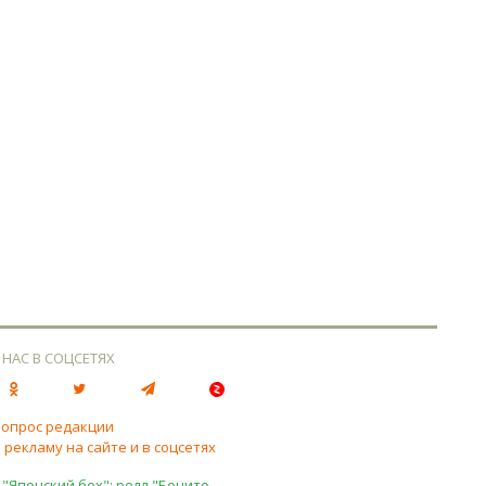
 НАС В СОЦСЕТЯХ
вопрос редакции
 рекламу на сайте и в соцсетях
 "Японский бох": ролл "Бонито