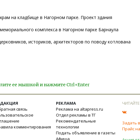
храм на кладбище в Нагорном парке. Проект здания
 мемориального комплекса в Нагорном парке Барнаула
церковников, историков, архитекторов по поводу котлована
лите ее мышкой и нажмите Ctrl+Enter
ЕДАКЦИЯ
РЕКЛАМА
ЧИТАЙТЕ
ратная связь
Реклама на altapress.ru
ользовательское
Отдел рекламы в ТГ
оглашение
Рекомендательные
Задать 
равила комментирования
технологии
Прайс на
Подать объявление в газеты
Афиша
Акция от