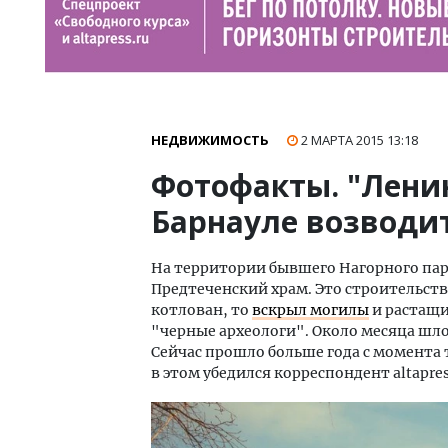
НЕДВИЖИМОСТЬ
2 МАРТА 2015
13:18
Фотофакты. "Ленин
Барнауле возводит
На территории бывшего Нагорного пар
Предтеченский храм. Это строительств
котлован, то
вскрыл могилы
и растащи
"черные археологи". Около месяца шло
Сейчас прошло больше года с момента 
в этом убедился корреспондент altapre