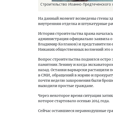
Строительство Иоанно-Предтеченского хра
На данный момент возведены стены зд
внутренняя отделка и штукатурные ра
История строительства храма началась 
администрация официально заявила о в
Владимир Колганов) и представители 
Никаких общественных волнений это н
Вопрос строительства поднялся остро 
памятник Ленину и когда экскаваторо
назад. Останки варварски растащили п
в СМИ, обращений в мэрию и прокурату
почти неделю захоронения были броше
выходили простые граждане.
Через некоторое время ситуация затих
которое стартовало осенью 2014 года.
Сейчас оставшиеся неравнодушные гра