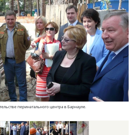
м новые берега. Гендиректор
Архитектурный код начин
лищной инициативы» Юрий
земли. Мощение крупно
лов — о том, как девелоперу
плитами становится нов
ваться на плаву, когда рынок
стандартом благоустрой
рмит
СТРОИТЕЛЬСТВО
ОИТЕЛЬСТВО
ельстве перинатального центра в Барнауле.