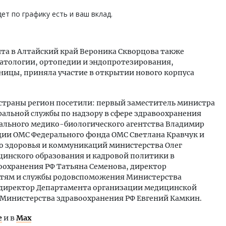
ет по графику есть и ваш вклад.
зита в Алтайский край Вероника Скворцова также
атологии, ортопедии и эндопротезирования,
ницы, приняла участие в открытии нового корпуса
страны регион посетили: первый заместитель министра
ральной службы по надзору в сфере здравоохранения
ального медико-биологического агентства Владимир
ции ОМС Федерального фонда ОМС Светлана Кравчук и
о здоровья и коммуникаций министерства Олег
цинского образования и кадровой политики в
охранения РФ Татьяна Семенова, директор
етям и службы родовспоможения Министерства
 директор Департамента организации медицинской
 Министерства здравоохранения РФ Евгений Камкин.
е
и в
Max