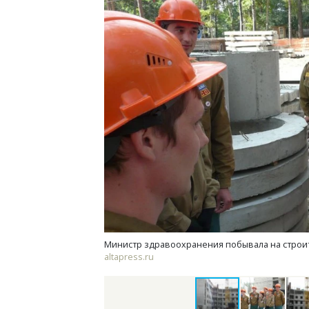
Смелость архитектурных идей.
Ище
Генеральный директор компании
«Жи
ЗИАС — об эстетике городов,
Гати
трендах в фасадах и развитии рынка
оста
што
СТРОИТЕЛЬСТВО
СТР
Министр здравоохранения побывала на строит
altapress.ru