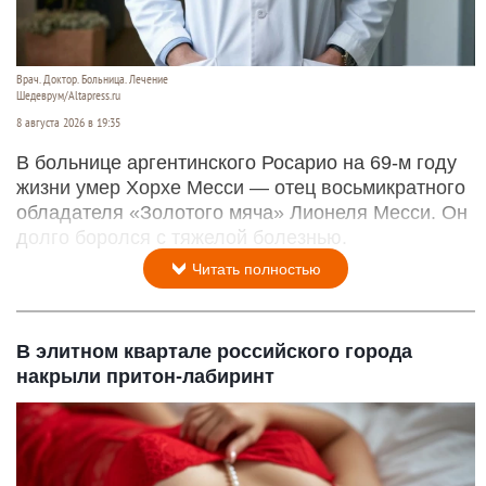
Врач. Доктор. Больница. Лечение
Шедеврум/Altapress.ru
8 августа 2026 в 19:35
В больнице аргентинского Росарио на 69-м году
жизни умер Хорхе Месси — отец восьмикратного
обладателя «Золотого мяча» Лионеля Месси. Он
долго боролся с тяжелой болезнью.
Читать полностью
В элитном квартале российского города
накрыли притон-лабиринт