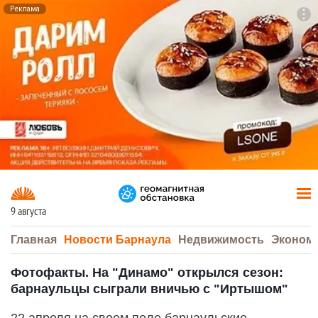
Реклама
To
F7
9 августа
Главная
Новости Барнаула
Недвижимость
Эконом
Фотофакты. На "Динамо" открылся сезон:
барнаульцы сыграли вничью с "Иртышом"
22 апреля на своем поле барнаульские