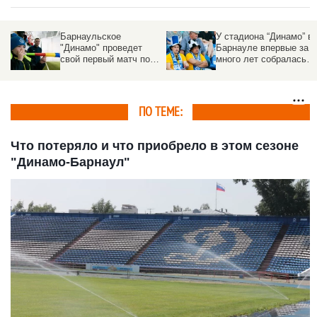
Барнаульское
У стадиона “Динамо” в
"Динамо" проведет
Барнауле впервые за
свой первый матч под
много лет собралась
руководством нового
очередь из
тренера
болельщиков
ПО ТЕМЕ:
Что потеряло и что приобрело в этом сезоне
"Динамо-Барнаул"