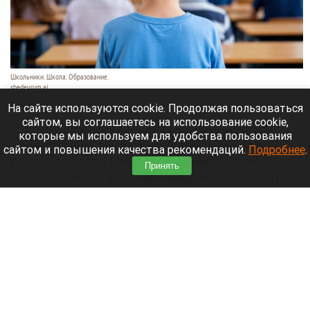
Школьники. Школа. Образование.
shedevrum.ai
8 августа 2026 в 17:05
На сайте используются cookie. Продолжая пользоваться
сайтом, вы соглашаетесь на использование cookie,
С 1 сентября российские школьники начнут
которые мы используем для удобства пользования
заниматься по обновленной программе. Как
сайтом и повышения качества рекомендаций.
Подробнее
.
рассказал глава Минпросвещения Сергей
Принять
Кравцов, смысл всех нововведений — сделать
образовательное пространство страны по-
настоящему единым.
Читать полностью
Парад корги, шпицы в коляске и бесстрашный
кролик: как проходит фестиваль «Лапки-