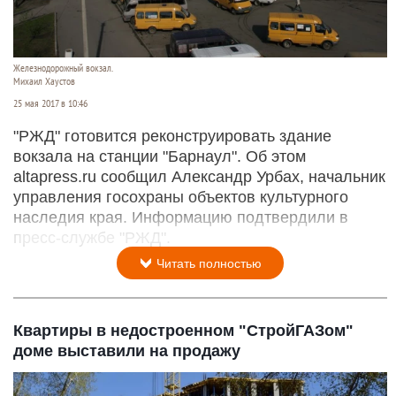
Железнодорожный вокзал.
Михаил Хаустов
25 мая 2017 в 10:46
"РЖД" готовится реконструировать здание
вокзала на станции "Барнаул". Об этом
altapress.ru сообщил Александр Урбах, начальник
управления госохраны объектов культурного
наследия края. Информацию подтвердили в
пресс-службе "РЖД".
Читать полностью
Квартиры в недостроенном "СтройГАЗом"
доме выставили на продажу