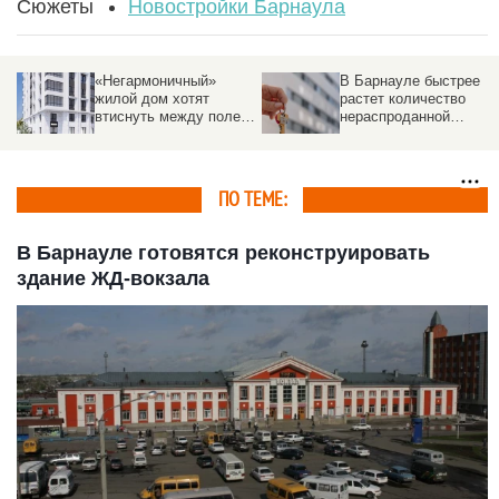
Сюжеты
Новостройки Барнаула
«Негармоничный»
В Барнауле быстрее
жилой дом хотят
растет количество
втиснуть между полем
нераспроданной
и другими постройками
«вторички», чем в
других крупных
городах России
ПО ТЕМЕ:
В Барнауле готовятся реконструировать
здание ЖД-вокзала