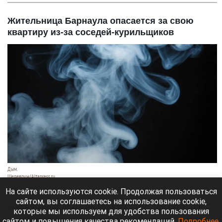
Жительница Барнаула опасается за свою
квартиру из-за соседей-курильщиков
Дым.
Шедеврум/Altapress.ru
7 августа 2026 в 12:20
На сайте используются cookie. Продолжая пользоваться
сайтом, вы соглашаетесь на использование cookie,
Жительница дома на Попова, 108, рассказала,
которые мы используем для удобства пользования
что соседи постоянно курят на балконе, а дым от
сайтом и повышения качества рекомендаций.
Подробнее
.