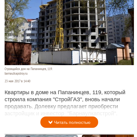
Строящийся дом на Папанинцев, 119.
barnaulkapstroy.ru
23 мая 2017 в 14:40
Квартиры в доме на Папанинцев, 119, который
строила компания "СтройГАЗ", вновь начали
продавать. Долевку предлагает приобрести
застройщик и инвестор "Барнаулкапстрой".
Читать полностью