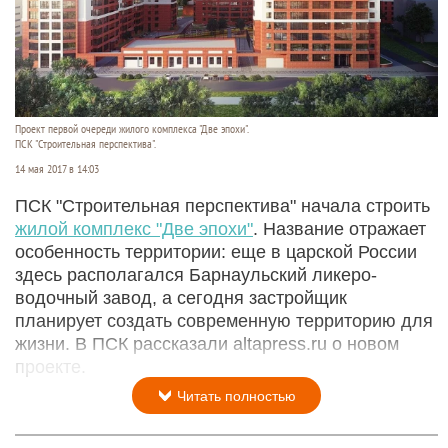
Проект первой очереди жилого комплекса "Две эпохи".
ПСК "Строительная перспектива".
14 мая 2017 в 14:03
ПСК "Строительная перспектива" начала строить
жилой комплекс "Две эпохи"
. Название отражает
особенность территории: еще в царской России
здесь располагался Барнаульский ликеро-
водочный завод, а сегодня застройщик
планирует создать современную территорию для
жизни. В ПСК рассказали altapress.ru о новом
проекте.
Читать полностью