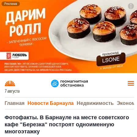
Реклама
To
F7
7 августа
Главная
Новости Барнаула
Недвижимость
Эконом
Фотофакты. В Барнауле на месте советского
кафе "Березка" построят одноименную
многоэтажку