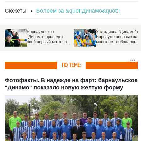
Сюжеты
Болеем за &quot;Динамо&quot;!
Барнаульское
У стадиона “Динамо” в
"Динамо" проведет
Барнауле впервые за
свой первый матч под
много лет собралась
руководством нового
очередь из
тренера
болельщиков
ПО ТЕМЕ:
Фотофакты. В надежде на фарт: барнаульское
"Динамо" показало новую желтую форму