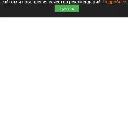
сайтом и повышения качества рекомендаций.
Подробнее
.
Принять
Дым. Курение. Вейп.
shedevrum.ai
6 августа 2026 в 13:10
В аэропорту Барнаула полицейские выписали
протокол пассажиру, который курил в туалетной
комнате лайнера. Нарушение зафиксировали на
борту рейса из Москвы.
Читать полностью
Пропавший в Приангарье самолет ударился о
сопку. Подробности ЧП