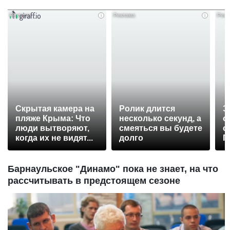
i
i
Скрытая камера на
Ролик длится
Э
пляже Крыма: Что
несколько секунд, а
о
люди вытворяют,
смеяться вы будете
с
когда их не видят...
долго
П
р
Барнаульское "Динамо" пока не знает, на что
рассчитывать в предстоящем сезоне