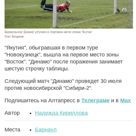
Барнаульское "Динамо" уступило в стартовом матче сезона "Якутии".
Олег Богданов
"Якутия", обыгравшая в первом туре
"Новокузнецк", вышла на первое место зоны
"Восток". "Динамо" после поражения занимает
шестую строчку таблицы.
Следующий матч "Динамо" проведет 30 июля
против новосибирской "Сибири-2".
Подпишитесь на Алтапресс в
Телеграме
и в
Max
Автор
Надежда Кириллова
Места
Барнаул