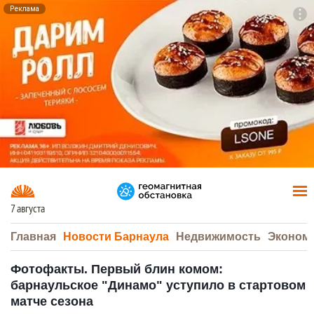
Реклама
To
F7
7 августа
Главная
Новости Барнаула
Недвижимость
Эконом
Фотофакты. Первый блин комом:
барнаульское "Динамо" уступило в стартовом
матче сезона