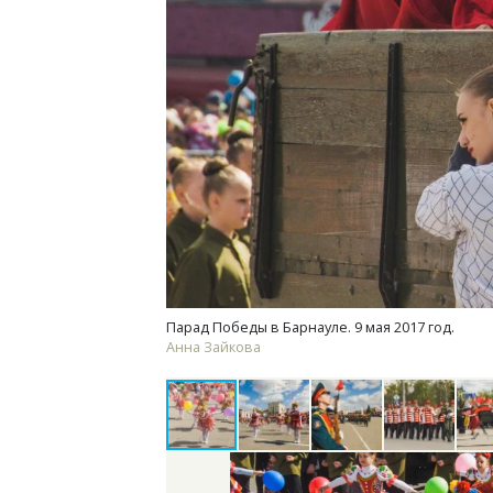
Архитектурный код начинается с
С
земли. Мощение крупноформатными
Г
плитами становится новым
З
стандартом благоустройства
т
СТРОИТЕЛЬСТВО
Парад Победы в Барнауле. 9 мая 2017 год.
Анна Зайкова