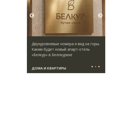
 и вид на горы.
Архитектурный код начинается с
арт-отель
земли. Мощение крупноформатными
плитами становится новым
стандартом благоустройства
СТРОИТЕЛЬСТВО