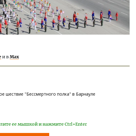
е
и в
Max
е шествие "Бессмертного полка" в Барнауле
лите ее мышкой и нажмите Ctrl+Enter