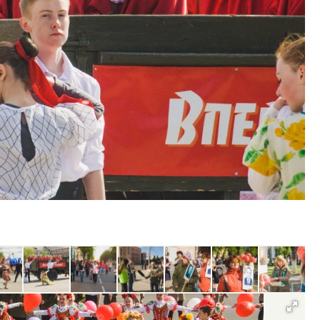
мелость архитектурных идей.
Двухуровневые номера
енеральный директор компании
Каким будет новый ап
ИАС — об эстетике городов,
«Белкур» в Белокурихе
рендах в фасадах и развитии рынка
СТРОИТЕЛЬСТВО
ДОМА И КВАРТИРЫ