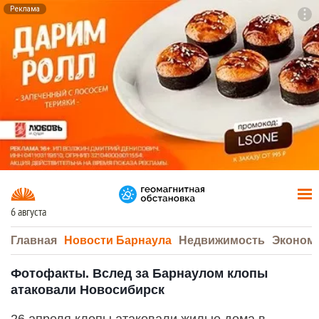
Реклама
To
F7
6 августа
Главная
Новости Барнаула
Недвижимость
Эконом
Фотофакты. Вслед за Барнаулом клопы
атаковали Новосибирск
26 апреля клопы атаковали жилые дома в