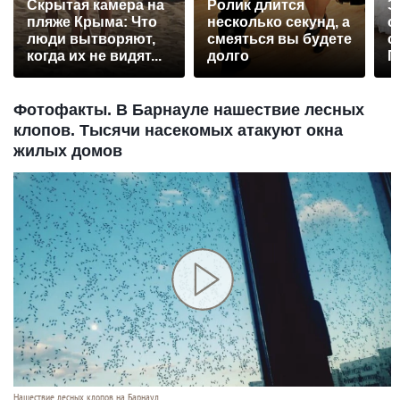
Скрытая камера на
Ролик длится
Э
пляже Крыма: Что
несколько секунд, а
о
люди вытворяют,
смеяться вы будете
с
когда их не видят...
долго
П
р
Фотофакты. В Барнауле нашествие лесных
клопов. Тысячи насекомых атакуют окна
жилых домов
Нашествие лесных клопов на Барнаул.