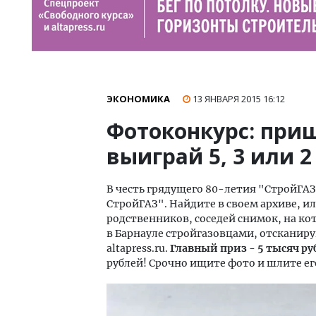
ЭКОНОМИКА
13 ЯНВАРЯ 2015
16:12
Фотоконкурс: при
выиграй 5, 3 или 
В честь грядущего 80-летия "СтройГА
СтройГАЗ". Найдите в своем архиве, ил
родственников, соседей снимок, на ко
в Барнауле стройгазовцами, отсканир
altapress.ru.
Главный приз - 5 тысяч ру
рублей! Срочно ищите фото и шлите ег