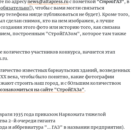
е по адресу
news@
altapress.ru
с пометкой
"
СтройГАЗ
"
, в
(
обязательно!
), чтобы с вами могли связаться
р телефона нигде публиковаться не будет). Кроме того,
ыл сделан снимок, кто на нем изображен, а лучше
оздания этого фото или историю того, как связана
нием, построенным "СтройГАЗом", которое там также
е количество участников конкурса, начнется этап
.ru.
оличество известных барнаульских зданий, возведенных
 XX века, чтобы было понятно, какие фотографии
лжают строить наш город, и с бОльшим количеством
ознакомиться на сайте "СтройГАЗа"
.
евраля 1935 года приказом Наркомата тяжелой
ва 2-й очереди гиганта
юда и аббревиатура "... ГАЗ" в названии предприятия).