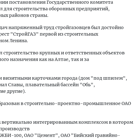
овании постановления Государственного комитета
ул для строительства оборонных предприятий,
ных районов страны.
дач напряженный труд стройгазовцев был достойно
 трест "СтройГАЗ" первой из строительных
ном Ленина.
ел строительство крупных и ответственных объектов
о назначения как на Алтае, так и за
и визитными карточками города (дом "под шпилем",
ал Славы, плавательный бассейн "Обь",
ие другие).
еобразован в строительно-проектно-промышленное ОАО
 вертикально интегрированным комплексом в котором
 производств
 ЖБИ-100, ОАО "Цемент", ОАО "Бийский гравийно-