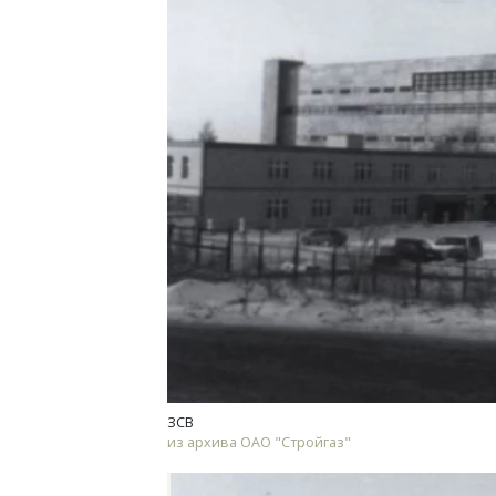
Архитектурный код начинается с
Смел
земли. Мощение крупноформатными
Ген
плитами становится новым
ЗИАС
стандартом благоустройства
трен
СТРОИТЕЛЬСТВО
СТР
ЗСВ
из архива ОАО "Стройгаз"