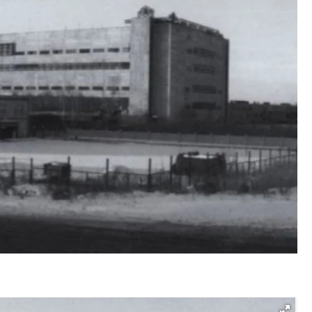
ость архитектурных идей.
Ищем новые берега. Ген
еральный директор компании
«Жилищной инициативы»
 — об эстетике городов,
Гатилов — о том, как де
дах в фасадах и развитии рынка
оставаться на плаву, ког
штормит
ОИТЕЛЬСТВО
СТРОИТЕЛЬСТВО