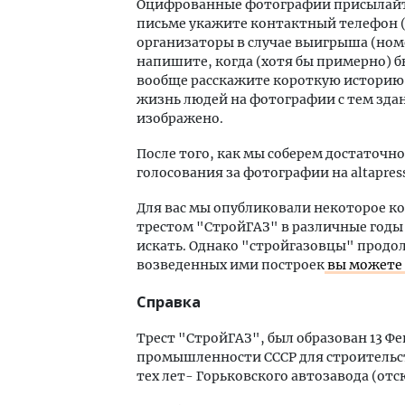
Оцифрованные фотографии присылайт
письме укажите контактный телефон 
организаторы в случае выигрыша (номе
напишите, когда (хотя бы примерно) б
вообще расскажите короткую историю с
жизнь людей на фотографии с тем зда
изображено.
После того, как мы соберем достаточно
голосования за фотографии на altapress
Для вас мы опубликовали некоторое к
трестом "СтройГАЗ" в различные годы
искать. Однако "стройгазовцы" продо
возведенных ими построек
вы можете 
Справка
Трест "СтройГАЗ", был образован 13 Ф
промышленности СССР для строительст
тех лет- Горьковского автозавода (отс