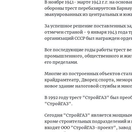
В ноябре 1941- марте 1942 г.г. на осн
обороны трест перебазируетсяв Барна
эвакуированных из центральных и юж
За успешное решение поставленных за
отмечен страной - 9 января 1943 года
организаций СССР был награжден орде
Все последующие годы работы трест в
промышленного, общественного и жилог
его пределами.
Многие из построенных объектов стал
крайдрамтеатр, Дворец спорта, мемори
новое здание налоговой службы и мног
В 1992 году трест "СтройГАЗ" был пр
"СтройГАЗ".
Сегодня "СтройГАЗ" является мощным
кроме строительных подразделений и
входят ООО "СтройГАЗ-проект", завод