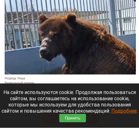
Медведь Миша
Барнаульский зоопарк
6 августа 2026 в 20:00
На сайте используются cookie. Продолжая пользоваться
сайтом, вы соглашаетесь на использование cookie,
В барнаульском зоопарке «Лесная сказка»
которые мы используем для удобства пользования
показали, как животные спасаются от жары.
сайтом и повышения качества рекомендаций.
Подробнее
.
Читать полностью
Принять