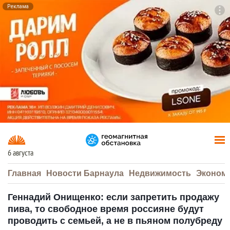
Реклама
To
F7
6 августа
Главная
Новости Барнаула
Недвижимость
Эконом
Геннадий Онищенко: если запретить продажу
пива, то свободное время россияне будут
проводить с семьей, а не в пьяном полубреду