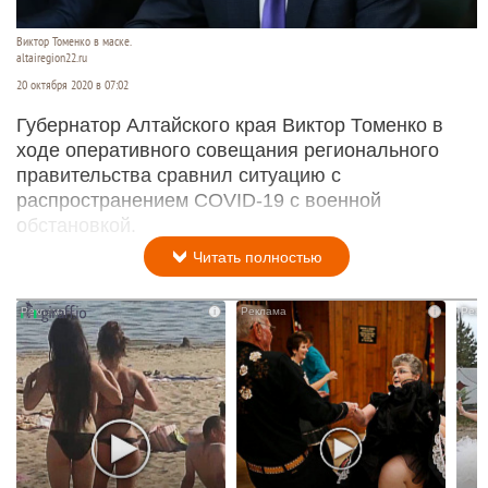
Виктор Томенко в маске.
altairegion22.ru
20 октября 2020 в 07:02
Губернатор Алтайского края Виктор Томенко в
ходе оперативного совещания регионального
правительства сравнил ситуацию с
распространением COVID-19 с военной
обстановкой.
Читать полностью
i
i