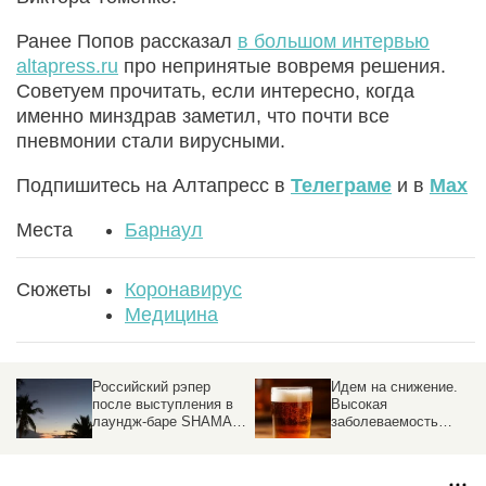
Ранее Попов рассказал
в большом интервью
altapress.ru
про непринятые вовремя решения.
Советуем прочитать, если интересно, когда
именно минздрав заметил, что почти все
пневмонии стали вирусными.
Подпишитесь на Алтапресс в
Телеграме
и в
Max
Места
Барнаул
Сюжеты
Коронавирус
Медицина
Идем на снижение.
«Начало
Высокая
удивительного пути».
N
заболеваемость
Ректор АГМУ – о
алкоголизмом в
приемной кампании,
Алтайском крае
новых решениях и
постепенно меняется
абитуриентах