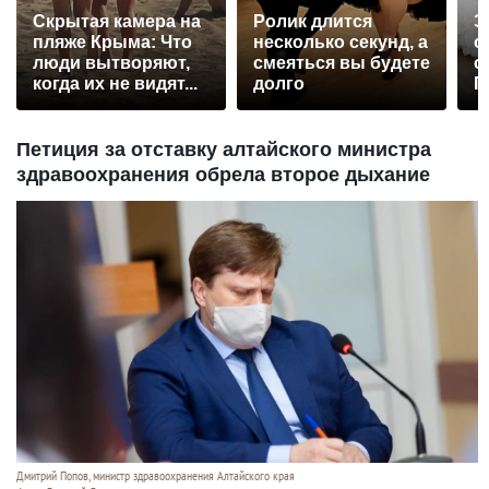
Скрытая камера на
Ролик длится
Э
пляже Крыма: Что
несколько секунд, а
о
люди вытворяют,
смеяться вы будете
с
когда их не видят...
долго
П
р
Петиция за отставку алтайского министра
здравоохранения обрела второе дыхание
Дмитрий Попов, министр здравоохранения Алтайского края