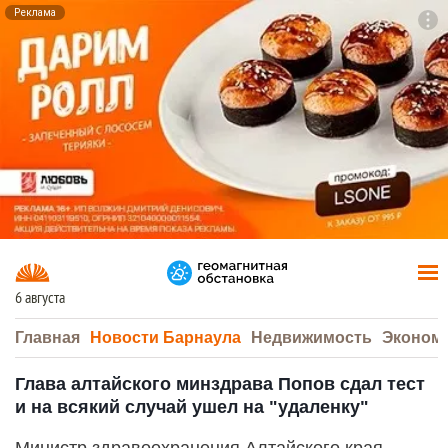
Реклама
To
F7
6 августа
Главная
Новости Барнаула
Недвижимость
Эконом
Глава алтайского минздрава Попов сдал тест
и на всякий случай ушел на "удаленку"
Министр здравоохранения Алтайского края