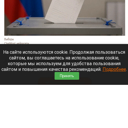
Выборы
ChatMost, нейросети
6 августа 2026 в 18:20
На сайте используются cookie. Продолжая пользоваться
сайтом, вы соглашаетесь на использование cookie,
Алтайская краевая избирательная комиссия не
которые мы используем для удобства пользования
зарегистрировала трех кандидатов на выборы в
сайтом и повышения качества рекомендаций.
Подробнее
.
Заксобрание.
Принять
Читать полностью
Родственники убитых девушек узнали из СМИ
о желании маньяка уйти на СВО