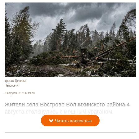
Ураган. Деревья
Нейросети
6 августа 2026 в 19:20
Жители села Вострово Волчихинского района 4
августа столкнулись с мощным ураганом.
Читать полностью