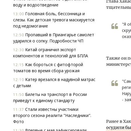
Глава Хака
воду и водоотведение
тщательным
Головная боль, бессонница и
13:00
слезы. Как детская тревога маскируется
"Я о
под недомогание
скру
Пропавший в Приангарье самолет
12:50
оказ
ударился о сопку. Подробности ЧП
Китай ограничил экспорт
12:30
компонентов и технологий для БПЛА
Также он п
Как бороться с фитофторой
министерст
12:15
томатов во время сбора урожая
Катер врезался в надувной матрас
12:10
"Сам
с детьми
реги
Нару
Билеты на транспорт в России
11:50
- за
приведут к единому стандарту
Стали известны участники
11:37
второго сезона реалити "Наследники".
Фото
Ранее в Ха
осудили б
Впервые с мая зафиксировали
11:30