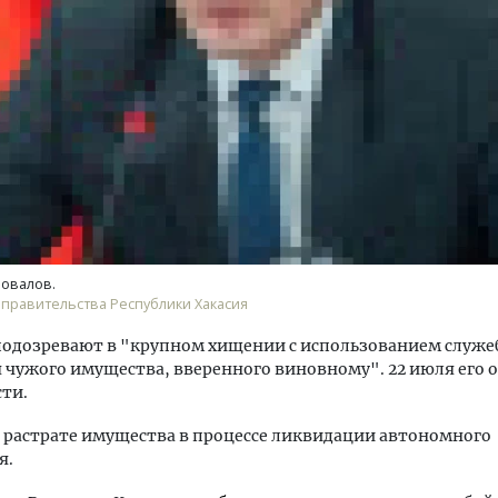
уровневые номера и вид на горы.
Смелость архитектурных 
м будет новый апарт-отель
Генеральный директор к
кур» в Белокурихе
ЗИАС — об эстетике горо
трендах в фасадах и разв
новалов.
А И КВАРТИРЫ
СТРОИТЕЛЬСТВО
 правительства Республики Хакасия
подозревают в "крупном хищении с использованием служе
чужого имущества, вверенного виновному". 22 июля его 
ти.
о растрате имущества в процессе ликвидации автономного
я.