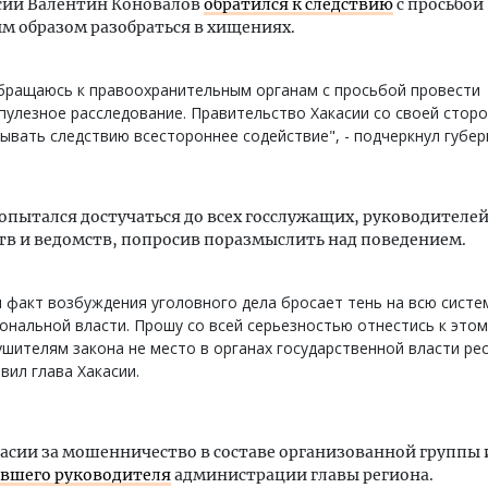
сии Валентин Коновалов
обратился к следствию
с просьбой
 образом разобраться в хищениях.
бращаюсь к правоохранительным органам с просьбой провести
пулезное расследование. Правительство Хакасии со своей стор
ывать следствию всестороннее содействие", - подчеркнул губер
опытался достучаться до всех госслужащих, руководителе
в и ведомств, попросив поразмыслить над поведением.
 факт возбуждения уголовного дела бросает тень на всю систе
ональной власти. Прошу со всей серьезностью отнестись к этому
шителям закона не место в органах государственной власти рес
явил глава Хакасии.
касии за мошенничество в составе организованной группы 
ывшего руководителя
администрации главы региона.