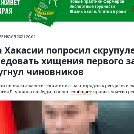
22 ИЮЛЯ 2021
20:04
а Хакасии попросил скрупул
ледовать хищения первого з
угнул чиновников
и первого заместителя министра природных ресурсов и э
ргея Глушкова возбудили дело,
сообщает
правительство ре