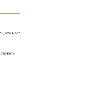
ли, что морг
а держать