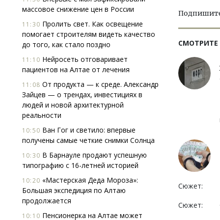
массовое снижение цен в России
Подпишитес
Пролить свет. Как освещение
11:30
помогает строи­телям видеть качество
СМОТРИТЕ
до того, как стало поздно
Нейросеть отговаривает
11:10
пациентов на Алтае от лечения
От продукта — к среде. Александр
11:08
Зайцев — о трендах, инвестициях в
людей и новой архитектурной
реальности
Ван Гог и светило: впервые
10:50
получены самые четкие снимки Солнца
В Барнауле продают успешную
10:30
типографию с 16-летней историей
«Мастерская Деда Мороза»:
10:20
Сюжет:
Большая экспедиция по Алтаю
продолжается
Сюжет:
Пенсионерка на Алтае может
10:10