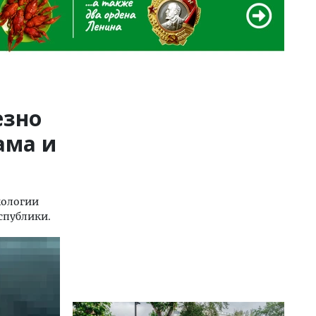
езно
ама и
кологии
спублики.