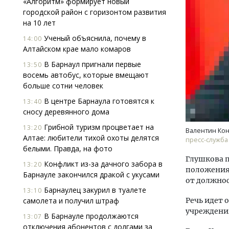
«Алгоритм» формирует новый
городской район с горизонтом развития
на 10 лет
Ученый объяснила, почему в
14:00
Алтайском крае мало комаров
В Барнаул пригнали первые
13:50
восемь автобус, которые вмещают
больше сотни человек
Двух
Каки
В центре Барнаула готовятся к
13:40
«Бел
сносу деревянного дома
Грибной туризм процветает на
13:20
Валентин Ко
ДОМ
Алтае: любители тихой охоты делятся
пресс-служба
белыми. Правда, на фото
Глушкова 
Конфликт из-за дачного забора в
13:20
положения 
Барнауле закончился дракой с укусами
от должнос
Барнаулец закурил в туалете
13:10
самолета и получил штраф
Речь идет 
учреждени
В Барнауле продолжаются
13:07
отключения абонентов с долгами за