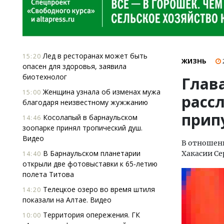
Лед в ресторанах может быть
15:20
ЖИЗНЬ
опасен для здоровья, заявила
биотехнолог
Глав
Женщина узнала об изменах мужа
15:00
расс
благодаря неизвестному жужжанию
прип
Косолапый в барнаульском
14:46
зоопарке принял тропический душ.
Видео
В отношени
В Барнаульском планетарии
Хакасии Се
14:40
открыли две фотовыставки к 65-летию
полета Титова
Телецкое озеро во время штиля
14:20
показали на Алтае. Видео
Территория опережения. ГК
10:00