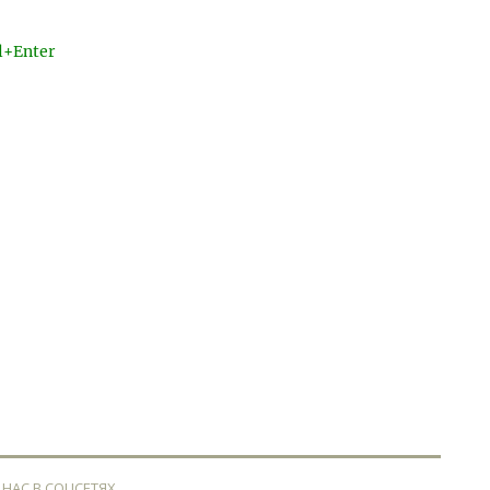
l+Enter
 НАС В СОЦСЕТЯХ