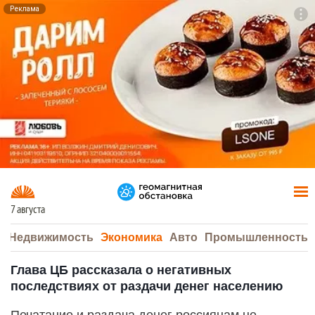
Реклама
To
F7
7 августа
а
Недвижимость
Экономика
Авто
Промышленность
Глава ЦБ рассказала о негативных
последствиях от раздачи денег населению
Печатание и раздача денег россиянам не