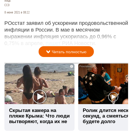
Яйца.
СС0
8 июня 2021 в 08:22
РОсстат заявил об ускорении продовольственной
инфляции в России. В мае в месячном
выражении инфляция ускорилась до 0,96% с
0,75% в апреле,
пишет
РИА Новости.
Читать полностью
i
Скрытая камера на
Ролик длится неск
пляже Крыма: Что люди
секунд, а смеяться
вытворяют, когда их не
будете долго
видят...