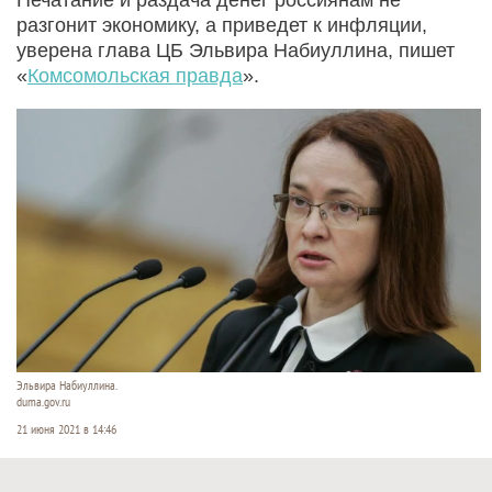
разгонит экономику, а приведет к инфляции,
уверена глава ЦБ Эльвира Набиуллина, пишет
«
Комсомольская правда
».
Эльвира Набиуллина.
duma.gov.ru
21 июня 2021 в 14:46