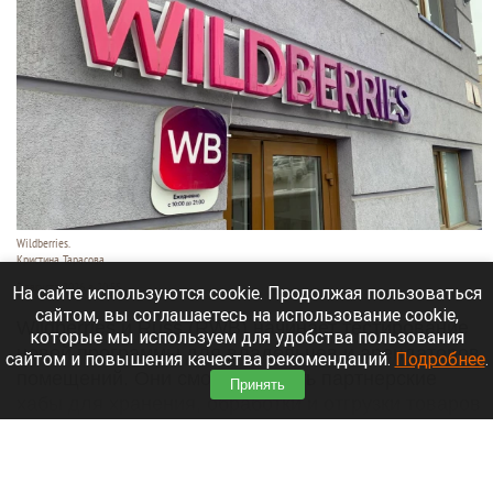
Wildberries.
Кристина Тарасова
7 августа 2026 в 20:55
На сайте используются cookie. Продолжая пользоваться
сайтом, вы соглашаетесь на использование cookie,
Wildberries и Russ (RWB) начинает тестирование
которые мы используем для удобства пользования
новой программы для владельцев и арендаторов
сайтом и повышения качества рекомендаций.
Подробнее
.
помещений. Они смогут открыть партнерские
Принять
хабы для хранения, обработки и отгрузки товаров
продавцов.
Читать полностью