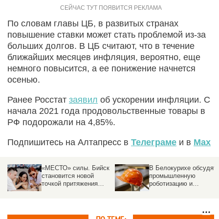
По словам главы ЦБ, в развитых странах
повышение ставки может стать проблемой из-за
больших долгов. В ЦБ считают, что в течение
ближайших месяцев инфляция, вероятно, еще
немного повысится, а ее понижение начнется
осенью.
Ранее Росстат
заявил
об ускорении инфляции. С
начала 2021 года продовольственные товары в
РФ подорожали на 4,85%.
Подпишитесь на Алтапресс в
Телеграме
и в
Max
«МЕСТО» силы. Бийск
В Белокурихе обсудят
становится новой
промышленную
точкой притяжения
роботизацию и
креативного бизнеса
масштабирование ИИ в
экономике России