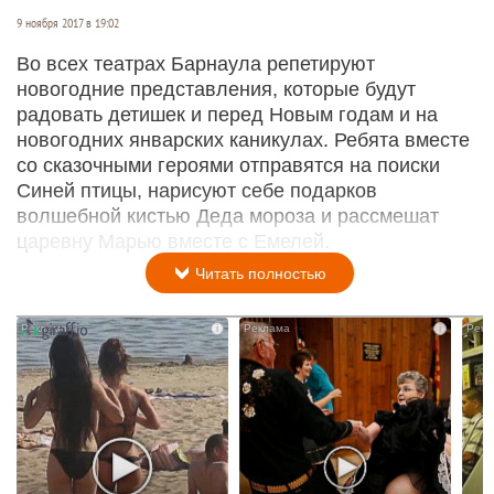
9 ноября 2017 в 19:02
Во всех театрах Барнаула репетируют
новогодние представления, которые будут
радовать детишек и перед Новым годам и на
новогодних январских каникулах. Ребята вместе
со сказочными героями отправятся на поиски
Синей птицы, нарисуют себе подарков
волшебной кистью Деда мороза и рассмешат
царевну Марью вместе с Емелей.
Читать полностью
i
i