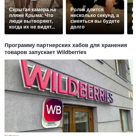
Скрытая камера на
Ролик длится
К
пляже Крыма: Что
несколько секунд, а
о
люди вытворяют,
смеяться вы будете
о
когда их не видят...
долго
р
Программу партнерских хабов для хранения
товаров запускает Wildberries
Wildberries.