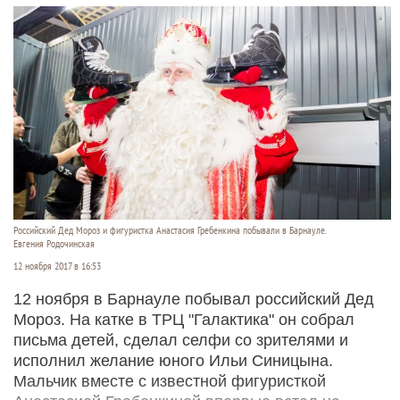
Российский Дед Мороз и фигуристка Анастасия Гребенкина побывали в Барнауле.
Евгения Родочинская
12 ноября 2017 в 16:53
12 ноября в Барнауле побывал российский Дед
Мороз. На катке в ТРЦ "Галактика" он собрал
письма детей, сделал селфи со зрителями и
исполнил желание юного Ильи Синицына.
Мальчик вместе с известной фигуристкой