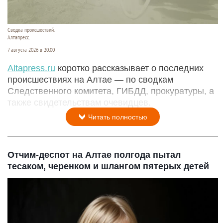
Сводка происшествий.
Алтапресс.
7 августа 2026 в 20:00
Аltapress.ru
коротко рассказывает о последних
происшествиях на Алтае — по сводкам
Следственного комитета, ГИБДД, прокуратуры, а
также свидетельствам очевидцев.
Читать полностью
Отчим-деспот на Алтае полгода пытал
тесаком, черенком и шлангом пятерых детей