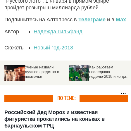
"Русского лото". 1 января в прямом эфире
пройдет розыгрыш миллиарда рублей.
Подпишитесь на Алтапресс в
Телеграме
и в
Max
Автор
Надежда Гильфанд
Сюжеты
Новый год-2018
Ученые назвали
Как работаем
лучшее средство от
последнюю
похмелья
неделю-2018 и когда
уходим на выходные
ПО ТЕМЕ:
Российский Дед Мороз и известная
фигуристка прокатились на коньках в
барнаульском ТРЦ