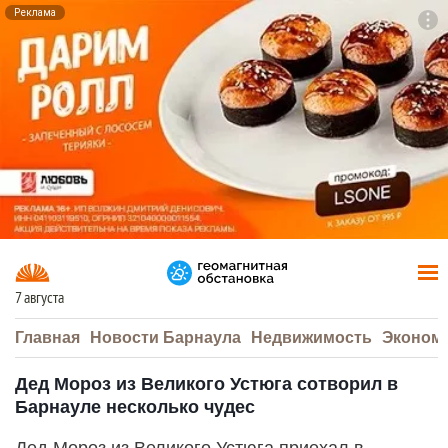
Реклама
To
F7
7 августа
Главная
Новости Барнаула
Недвижимость
Эконом
Дед Мороз из Великого Устюга сотворил в
Барнауле несколько чудес
Дед Мороз из Великого Устюга приехал в