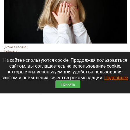
Девочка. Насилие.
Нейросети
7 августа 2026 в 18:50
На сайте используются cookie. Продолжая пользоваться
сайтом, вы соглашаетесь на использование cookie,
В Первомайском районе мужчина систематически
которые мы используем для удобства пользования
избивал пятерых детей своей сожительницы — от
сайтом и повышения качества рекомендаций.
Подробнее
.
3 до 10 лет. Он использовал черенок от лопаты,
Принять
шланг и тесак.
Читать полностью
Власти Барнаула заявили о стабилизации
ситуации с топливом